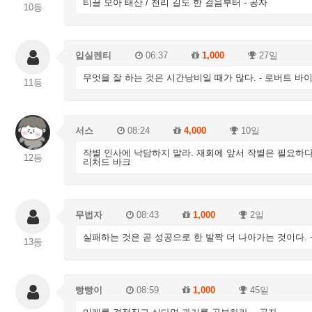
티끌 모아 태산 / 천리 길도 한 걸음부터 - 공자
10등
입실렌티
06:37
1,000
27일
무엇을 잘 하는 것은 시간낭비일 때가 많다. - 로버트 바
11등
서스
08:24
4,000
10일
작별 인사에 낙담하지 말라. 재회에 앞서 작별은 필요하다.
12등
리처드 바크
무법자
08:43
1,000
2일
실패하는 것은 곧 성공으로 한 발짝 더 나아가는 것이다. 
13등
빵빵이
08:59
1,000
45일