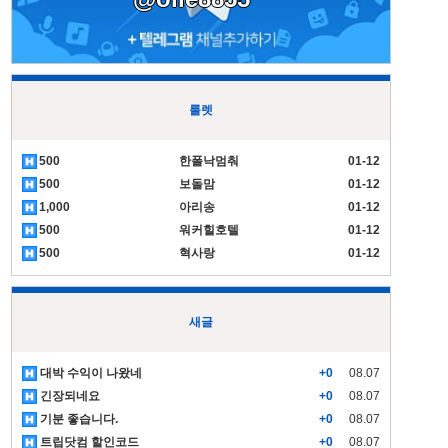
룰렛
500
한폴낙멈춰
01-12
500
보돌맘
01-12
1,000
아리송
01-12
500
워커힐호텔
01-12
500
혁사랑
01-12
새글
대박 수익이 나왔네
+0
08.07
긴장되네요
+0
08.07
기분 좋습니다.
+0
08.07
트립닷컴 할인코드
+0
08.07