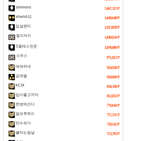
simmons
1,667,313 P
xhwlsh11
1,640,648 P
입실렌티
1,615,020 P
엘지자이
1,049,634 P
S클래스천문
1,039,600 P
스무스
971,812 P
애애하네
924,920 P
김재벌
910,069 P
KCM
858,348 P
입다물고까자
812,032 P
한방에간다
776,644 P
말보루레드
757,531 P
만수르다
729,142 P
불타는칼날
713,703 P