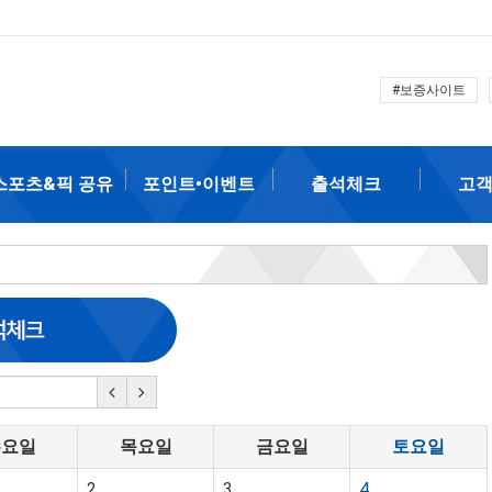
#보증사이트
스포츠&픽 공유
포인트•이벤트
출석체크
고
수요일
목요일
금요일
토요일
2
3
4