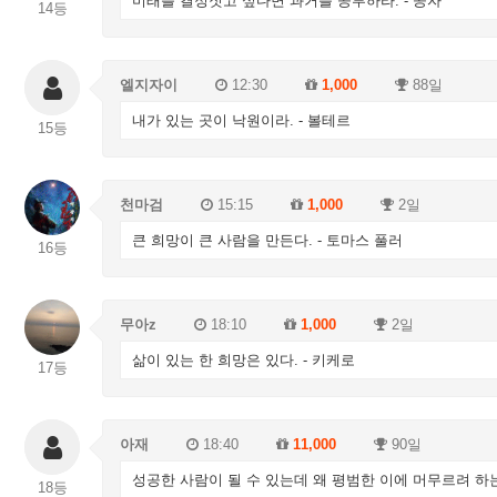
미래를 결정짓고 싶다면 과거를 공부하라. - 공자
14등
엘지자이
12:30
1,000
88일
내가 있는 곳이 낙원이라. - 볼테르
15등
천마검
15:15
1,000
2일
큰 희망이 큰 사람을 만든다. - 토마스 풀러
16등
무아z
18:10
1,000
2일
삶이 있는 한 희망은 있다. - 키케로
17등
아재
18:40
11,000
90일
성공한 사람이 될 수 있는데 왜 평범한 이에 머무르려 하
18등