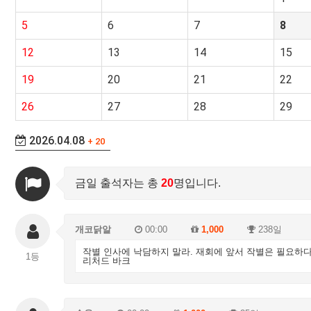
5
6
7
8
12
13
14
15
19
20
21
22
26
27
28
29
2026.04.08
+ 20
금일 출석자는 총
20
명입니다.
개코닭알
00:00
1,000
238일
작별 인사에 낙담하지 말라. 재회에 앞서 작별은 필요하다.
1등
리처드 바크