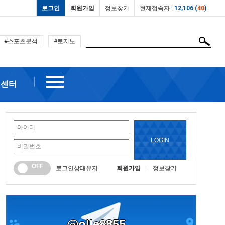
로그인
회원가입
정보찾기
현재접속자 :
12,106 (
40
)
#스포츠분석
#토지노
객센터
LOGIN
OFF
로그인상태유지
회원가입
정보찾기
@olle8855