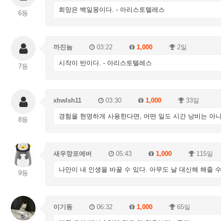
희망은 백일몽이다. - 아리스토텔레스
6등
까진놈
03:22
1,000
2일
시작이 반이다. - 아리스토텔레스
7등
xhwlsh11
03:30
1,000
33일
경험을 현명하게 사용한다면, 어떤 일도 시간 낭비는 아니다
8등
새우깡포에버
05:43
1,000
115일
나만이 내 인생을 바꿀 수 있다. 아무도 날 대신해 해줄 수 
9등
이기동
06:32
1,000
65일