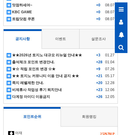
맛점하세여~
+0
08.07
KBC GAME
+0
08.07
트립닷컴 쿠폰
+0
08.07
공지사항
이벤트
설문조사
★★2026년 토지노 대규모 리뉴얼 안내★★
+3
01.27
출석체크 포인트 변경안내.
+28
01.04
★☆ 적립 포인트 변경 ☆★
+9
07.26
★★ 토지노 커뮤니티 이용 안내 공지 ★★
+21
05.17
쪽지 레벨제한 안내.
+20
12.28
비제휴사 작업성 후기 퇴치안내
+23
12.06
다계정 아이디 이용금지
+26
12.05
포인트순위
회원랭킹
아재
2,529,791 P