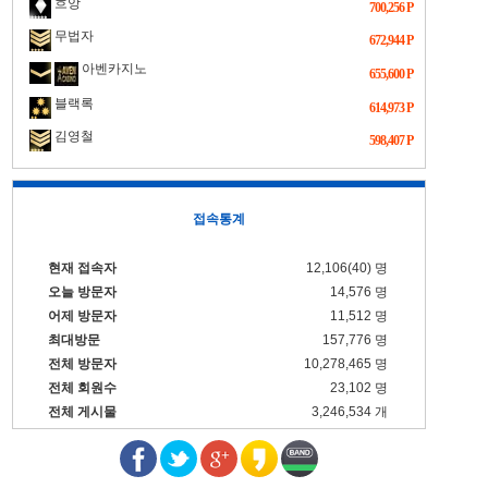
흐앙
700,256 P
무법자
672,944 P
아벤카지노
655,600 P
블랙록
614,973 P
김영철
598,407 P
접속통계
현재 접속자
12,106(40) 명
오늘 방문자
14,576 명
어제 방문자
11,512 명
최대방문
157,776 명
전체 방문자
10,278,465 명
전체 회원수
23,102 명
전체 게시물
3,246,534 개