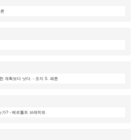
이른
계획보다 낫다. - 조지 S. 패튼
는가? - 베르톨트 브레히트