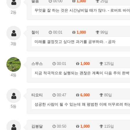
솔옴
00:00
1,000
25일
무엇을 잘 하는 것은 시간낭비일 때가 많다. - 로버트 바
2등
철이
00:01
1,000
99일
미래를 결정짓고 싶다면 과거를 공부하라. - 공자
3등
스무스
00:01
1,000
125일
지금 적극적으로 실행되는 괜찮은 계획이 다음 주의 완벽한 
4등
티요티
00:47
6,000
80일
성공한 사람이 될 수 있는데 왜 평범한 이에 머무르려 하
5등
김봉달
00:50
1,000
115일