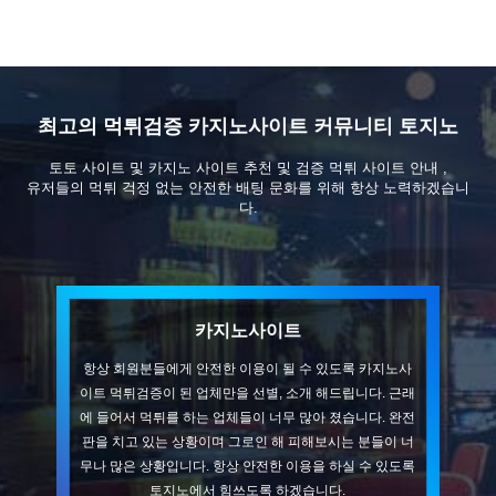
최고의 먹튀검증 카지노사이트 커뮤니티 토지노
토토 사이트 및 카지노 사이트 추천 및 검증 먹튀 사이트 안내 ,
유저들의 먹튀 걱정 없는 안전한 배팅 문화를 위해 항상 노력하겠습니
다.
카지노사이트
항상 회원분들에게 안전한 이용이 될 수 있도록 카지노사
이트 먹튀검증이 된 업체만을 선별, 소개 해드립니다. 근래
에 들어서 먹튀를 하는 업체들이 너무 많아 졌습니다. 완전
판을 치고 있는 상황이며 그로인 해 피해보시는 분들이 너
무나 많은 상황입니다. 항상 안전한 이용을 하실 수 있도록
토지노에서 힘쓰도록 하겠습니다.