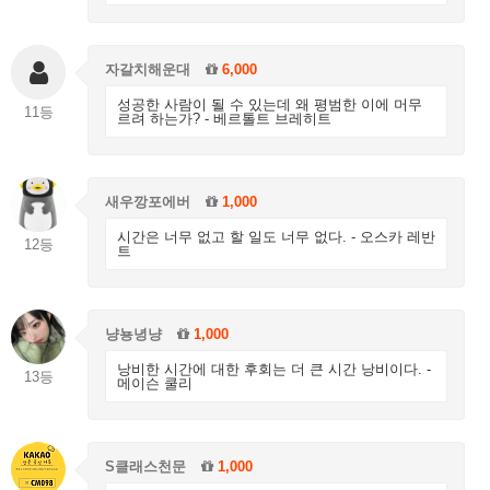
자갈치해운대
6,000
성공한 사람이 될 수 있는데 왜 평범한 이에 머무
11등
르려 하는가? - 베르톨트 브레히트
새우깡포에버
1,000
시간은 너무 없고 할 일도 너무 없다. - 오스카 레반
12등
트
냥뇽녕냥
1,000
낭비한 시간에 대한 후회는 더 큰 시간 낭비이다. -
13등
메이슨 쿨리
S클래스천문
1,000