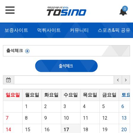
0
보증사이트
먹튀사이트
커뮤니티
스포츠&픽 공유
출석체크
일요일
월요일
화요일
수요일
목요일
금요일
토요
1
2
3
4
5
6
7
8
9
10
11
12
13
14
15
16
17
18
19
20