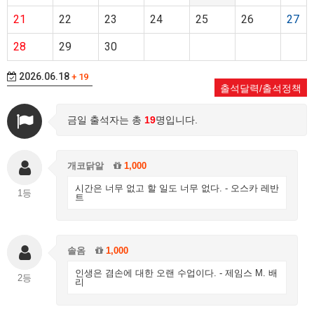
21
22
23
24
25
26
27
28
29
30
2026.06.18
+ 19
출석달력/출석정책
금일 출석자는 총
19
명입니다.
개코닭알
1,000
시간은 너무 없고 할 일도 너무 없다. - 오스카 레반
1등
트
솔옴
1,000
인생은 겸손에 대한 오랜 수업이다. - 제임스 M. 배
2등
리