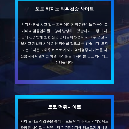
토토 카지노 먹튀검증 사이트
먹튀가 판을 치고 있는 요즘 이러한 먹튀현상들 때문에 그
에따라 검증업체들도 많이 발생하고 있습니다. 그렇기 때
문에 검증업체 또한 신생 업체들이 많습니다. 아무 광고나
보시고 가입하 시게 되면 피해를 입으실 수 있습니다. 토지
노는 오래된 노하우로 토토 카지노 먹튀검증 사이트를 자
신합니다 내일처럼 회원 여러분들의 피해를 돕고 처리해드
리겠습니다.
토토 먹튀사이트
저희 토지노의 검증을 통해서 토토 먹튀사이트 먹튀업체로
확정된 사이트는 커뮤니티 검증페이지에 리스트가 게시 되