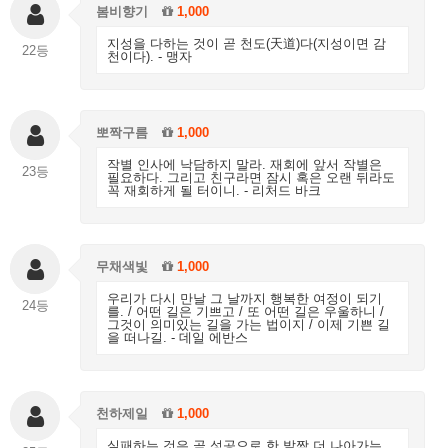
봄비향기
1,000
지성을 다하는 것이 곧 천도(天道)다(지성이면 감
22등
천이다). - 맹자
뽀짝구름
1,000
작별 인사에 낙담하지 말라. 재회에 앞서 작별은
23등
필요하다. 그리고 친구라면 잠시 혹은 오랜 뒤라도
꼭 재회하게 될 터이니. - 리처드 바크
무채색빛
1,000
우리가 다시 만날 그 날까지 행복한 여정이 되기
24등
를. / 어떤 길은 기쁘고 / 또 어떤 길은 우울하니 /
그것이 의미있는 길을 가는 법이지 / 이제 기쁜 길
을 떠나길. - 데일 에반스
천하제일
1,000
실패하는 것은 곧 성공으로 한 발짝 더 나아가는