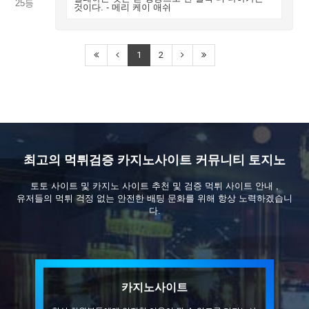
25등
것이다. - 메리 케이 애쉬
1
2
최고의 먹튀검증 카지노사이트 커뮤니티 토지노
토토 사이트 및 카지노 사이트 추천 및 검증 먹튀 사이트 안내 ,
유저들의 먹튀 걱정 없는 안전한 배팅 문화를 위해 항상 노력하겠습니
다.
카지노사이트