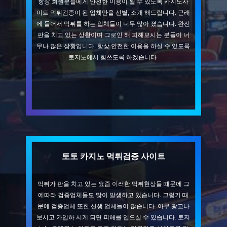
항상 회원분들에게 안전한 이용이 될 수 있도록 카지노사
이트 먹튀검증이 된 업체만을 선별, 소개 해드립니다. 근래
에 들어서 먹튀를 하는 업체들이 너무 많아 졌습니다. 완전
판을 치고 있는 상황이며 그로인 해 피해보시는 분들이 너
무나 많은 상황입니다. 항상 안전한 이용을 하실 수 있도록
토지노에서 힘쓰도록 하겠습니다.
토토 카지노 먹튀검증 사이트
먹튀가 판을 치고 있는 요즘 이러한 먹튀현상들 때문에 그
에따라 검증업체들도 많이 발생하고 있습니다. 그렇기 때
문에 검증업체 또한 신생 업체들이 많습니다. 아무 광고나
보시고 가입하 시게 되면 피해를 입으실 수 있습니다. 토지