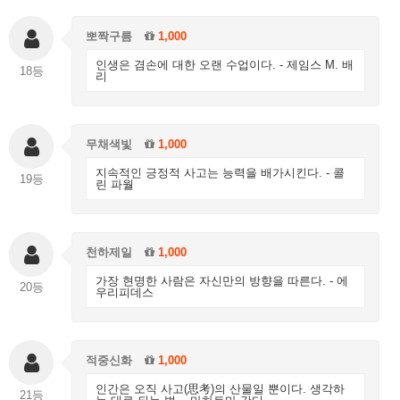
뽀짝구름
1,000
인생은 겸손에 대한 오랜 수업이다. - 제임스 M. 배
18등
리
무채색빛
1,000
지속적인 긍정적 사고는 능력을 배가시킨다. - 콜
19등
린 파월
천하제일
1,000
가장 현명한 사람은 자신만의 방향을 따른다. - 에
20등
우리피데스
적중신화
1,000
인간은 오직 사고(思考)의 산물일 뿐이다. 생각하
21등