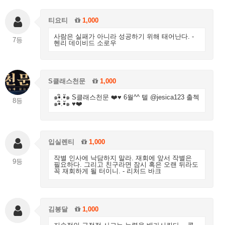
티요티
1,000
사람은 실패가 아니라 성공하기 위해 태어난다. -
7등
헨리 데이비드 소로우
S클래스천문
1,000
​๑•ิ.•ั๑ S클래스천문 ❤️♥ 6월^^ 텔 @jesica123 출첵
8등
​๑•ิ.•ั๑ ♥❤️
입실렌티
1,000
작별 인사에 낙담하지 말라. 재회에 앞서 작별은
9등
필요하다. 그리고 친구라면 잠시 혹은 오랜 뒤라도
꼭 재회하게 될 터이니. - 리처드 바크
김봉달
1,000