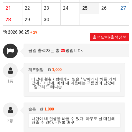
21
22
23
24
25
26
27
28
29
30
2026.06.25
+ 29
출석달력/출석정책
금일 출석자는 총
29
명입니다.
개코닭알
1,000
떠났네 훨훨 / 밤에게서 별을 / 낮에게서 해를 가져
1등
갔네 / 떠났네, 이제 내 마음에는 구름만이 남았네.
- 알프레드 테니슨
솔옴
1,000
나만이 내 인생을 바꿀 수 있다. 아무도 날 대신해
2등
해줄 수 없다. - 캐롤 버넷