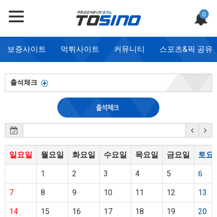
0
보증사이트
먹튀사이트
커뮤니티
스포츠&픽 공유
출석체크
일요일
월요일
화요일
수요일
목요일
금요일
토요
1
2
3
4
5
6
7
8
9
10
11
12
13
14
15
16
17
18
19
20