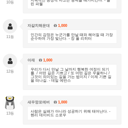
지속적인 긍정적 사고는 능력을 배가시킨다. - 콜
10등
린 파월
자갈치해운대
1,000
인간의 감정은 누군가를 만날 때와 헤어질 때 가장
11등
순수하며 가장 빛난다. - 장 폴 리히터
아재
1,000
우리가 다시 만날 그 날까지 행복한 여정이 되기
12등
를. / 어떤 길은 기쁘고 / 또 어떤 길은 우울하니 /
그것이 의미있는 길을 가는 법이지 / 이제 기쁜 길
을 떠나길. - 데일 에반스
새우깡포에버
1,000
사람은 실패가 아니라 성공하기 위해 태어난다. -
13등
헨리 데이비드 소로우