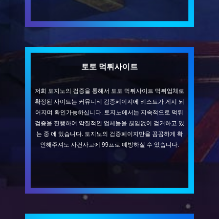
토토 먹튀사이트
저희 토지노의 검증을 통해서 토토 먹튀사이트 먹튀업체로
확정된 사이트는 커뮤니티 검증페이지에 리스트가 게시 되
어지며 확인가능하십니다. 토지노에서는 지속적으로 먹튀
검증을 진행하여 악질적인 업체들을 끊임없이 검거하고 있
는 중 에 있습니다. 토지노의 검증페이지만을 꼼꼼하게 확
인해주셔도 사건사고에 99프로 예방하실 수 있습니다.