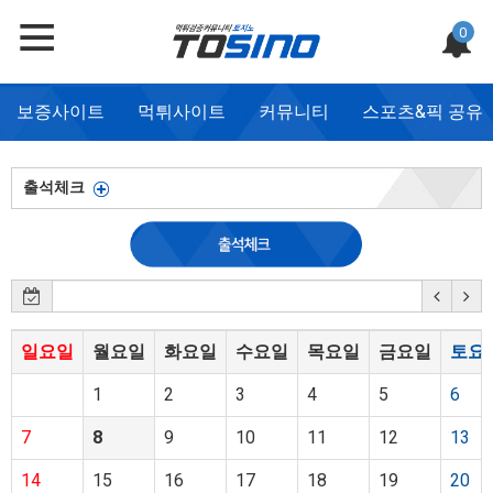
0
보증사이트
먹튀사이트
커뮤니티
스포츠&픽 공유
출석체크
일요일
월요일
화요일
수요일
목요일
금요일
토요
1
2
3
4
5
6
7
8
9
10
11
12
13
14
15
16
17
18
19
20