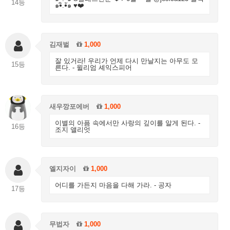
14등
​๑•ิ.•ั๑ ♥❤️
김재벌
1,000
잘 있거라! 우리가 언제 다시 만날지는 아무도 모
15등
른다. - 윌리엄 셰익스피어
새우깡포에버
1,000
이별의 아픔 속에서만 사랑의 깊이를 알게 된다. -
16등
조지 앨리엇
엘지자이
1,000
어디를 가든지 마음을 다해 가라. - 공자
17등
무법자
1,000