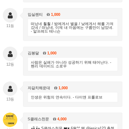
입실렌티
1,000
떠났네 훨훨 / 밤에게서 별을 / 낮에게서 해를 가져
11등
갔네 / 떠났네, 이제 내 마음에는 구름만이 남았네.
- 알프레드 테니슨
김봉달
1,000
사람은 실패가 아니라 성공하기 위해 태어난다. -
12등
헨리 데이비드 소로우
자갈치해운대
1,000
인생은 위험의 연속이다. - 다이앤 프롤로브
13등
S클래스천문
4,000
​๑•ิ.•ั๑ S클래스천문 ❤️♥ 6월^^ 텔 @jesica123 출첵