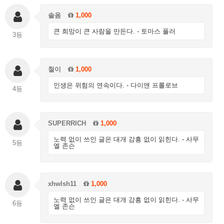
솔옴
1,000
큰 희망이 큰 사람을 만든다. - 토마스 풀러
3등
철이
1,000
인생은 위험의 연속이다. - 다이앤 프롤로브
4등
SUPERRICH
1,000
노력 없이 쓰인 글은 대개 감흥 없이 읽힌다. - 사무
5등
엘 존슨
xhwlsh11
1,000
노력 없이 쓰인 글은 대개 감흥 없이 읽힌다. - 사무
6등
엘 존슨