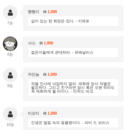
빵빵이
1,000
삶이 있는 한 희망은 있다. - 키케로
7등
서스
1,000
젊은이들에게 관대하라. - 유베날리스
8등
까진놈
1,000
작별 인사에 낙담하지 말라. 재회에 앞서 작별은
9등
필요하다. 그리고 친구라면 잠시 혹은 오랜 뒤라도
꼭 재회하게 될 터이니. - 리처드 바크
티요티
1,000
인생은 밀림 속의 동물원이다. - 피터 드 브리스
10등