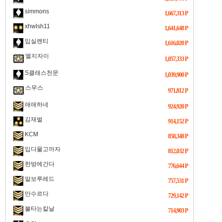
simmons
1,667,313 P
xhwlsh11
1,641,648 P
입실렌티
1,616,020 P
엘지자이
1,057,333 P
S클래스천문
1,039,900 P
스무스
971,812 P
애애하네
924,920 P
김재벌
914,152 P
KCM
858,348 P
입다물고까자
812,032 P
한방에간다
776,644 P
말보루레드
757,531 P
만수르다
729,142 P
불타는칼날
714,903 P