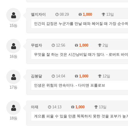
엘지자이
08:29
1,000
13일
인간의 감정은 누군가를 만날 때와 헤어질 때 가장 순수하며
15등
무법자
12:56
1,000
2일
무엇을 잘 하는 것은 시간낭비일 때가 많다. - 로버트 바
16등
김봉달
14:04
1,000
12일
인생은 위험의 연속이다. - 다이앤 프롤로브
17등
아재
14:13
1,000
13일
게으름 피울 수 있을 만큼 똑똑하지 못한 것을 포부가 높기
18등