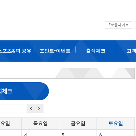
#보증사이트
스포츠&픽 공유
포인트•이벤트
출석체크
고
수요일
목요일
금요일
토요일
4
5
6