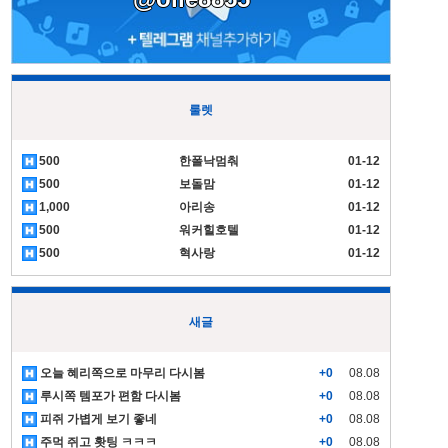
룰렛
500
한폴낙멈춰
01-12
500
보돌맘
01-12
1,000
아리송
01-12
500
워커힐호텔
01-12
500
혁사랑
01-12
새글
오늘 혜리쪽으로 마무리 다시봄
+0
08.08
루시쪽 템포가 편함 다시봄
+0
08.08
피쥐 가볍게 보기 좋네
+0
08.08
주먹 쥐고 홧팅 ㅋㅋㅋ
+0
08.08