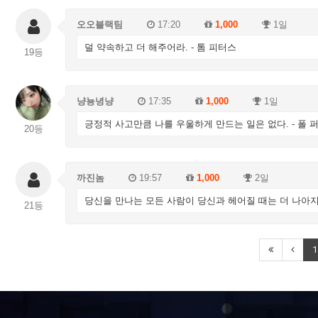
오오블랙팀
17:20
1,000
1일
덜 약속하고 더 해주어라. - 톰 피터스
19등
냥뇽녕냥
17:35
1,000
1일
긍정적 사고만큼 나를 우울하게 만드는 일은 없다. - 폴 
20등
까진놈
19:57
1,000
2일
당신을 만나는 모든 사람이 당신과 헤어질 때는 더 나아지고
21등
1