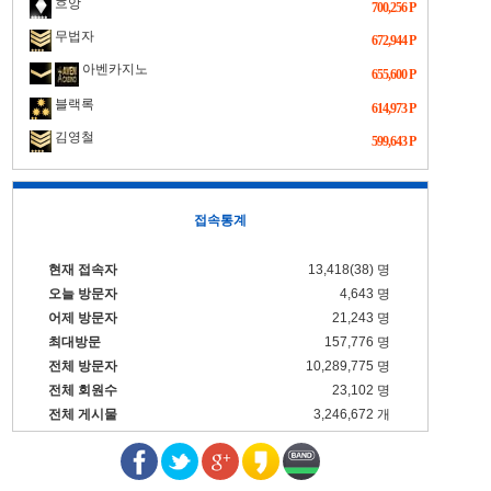
흐앙
700,256 P
무법자
672,944 P
아벤카지노
655,600 P
블랙록
614,973 P
김영철
599,643 P
접속통계
현재 접속자
13,418(38) 명
오늘 방문자
4,643 명
어제 방문자
21,243 명
최대방문
157,776 명
전체 방문자
10,289,775 명
전체 회원수
23,102 명
전체 게시물
3,246,672 개