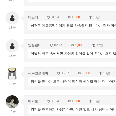
티요티
01:34
1,000
13일
성경은 게으름뱅이에게 빵을 약속하지 않는다. - 작자 미
11등
입실렌티
02:14
1,000
12일
이별의 아픔 속에서만 사랑의 깊이를 알게 된다. - 조지 
12등
새우깡포에버
05:57
1,000
13일
당신을 만나는 모든 사람이 당신과 헤어질 때는 더 나아지고
13등
이기동
08:24
1,000
13일
경험을 현명하게 사용한다면, 어떤 일도 시간 낭비는 아니다
14등