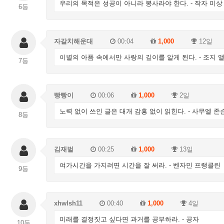
우리의 목적은 성공이 아니라 봉사라야 한다. - 작자 미상
6등
자갈치해운대
00:04
1,000
12일
이별의 아픔 속에서만 사랑의 깊이를 알게 된다. - 조지 
7등
빵빵이
00:06
1,000
2일
노력 없이 쓰인 글은 대개 감흥 없이 읽힌다. - 사무엘 존
8등
김재벌
00:25
1,000
13일
여가시간을 가지려면 시간을 잘 써라. - 벤자민 프랭클린
9등
xhwlsh11
00:40
1,000
4일
미래를 결정짓고 싶다면 과거를 공부하라. - 공자
10등