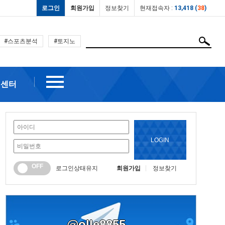
로그인
회원가입
정보찾기
현재접속자 :
13,418 (
38
)
#스포츠분석
#토지노
객센터
LOGIN
OFF
로그인상태유지
회원가입
정보찾기
@olle8855