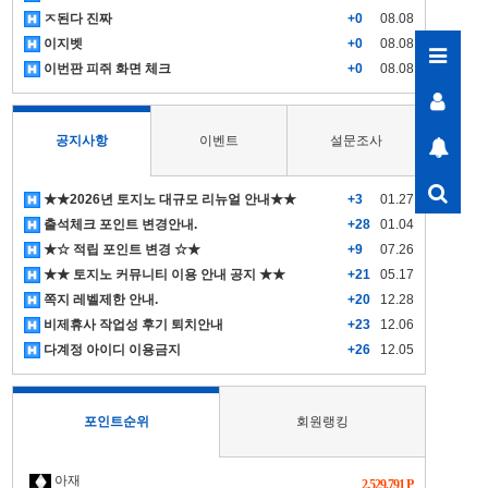
ㅈ된다 진짜
+0
08.08
이지벳
+0
08.08
이번판 피쥐 화면 체크
+0
08.08
공지사항
이벤트
설문조사
★★2026년 토지노 대규모 리뉴얼 안내★★
+3
01.27
출석체크 포인트 변경안내.
+28
01.04
★☆ 적립 포인트 변경 ☆★
+9
07.26
★★ 토지노 커뮤니티 이용 안내 공지 ★★
+21
05.17
쪽지 레벨제한 안내.
+20
12.28
비제휴사 작업성 후기 퇴치안내
+23
12.06
다계정 아이디 이용금지
+26
12.05
포인트순위
회원랭킹
아재
2,529,791 P