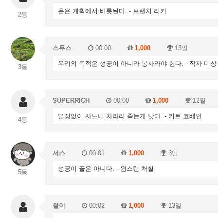
운은 계획에서 비롯된다. - 브랜치 리키
2등
스무스
00:00
1,000
13일
우리의 목적은 성공이 아니라 봉사라야 한다. - 작자 미상
3등
SUPERRICH
00:00
1,000
12일
열정없이 사느니 차라리 죽는게 낫다. - 커트 코베인
4등
서스
00:01
1,000
3일
성공이 끝은 아니다. - 윈스턴 처칠
5등
철이
00:02
1,000
13일