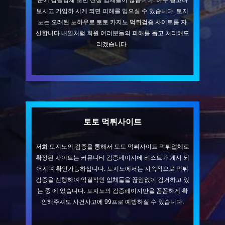
문에 검증업체 또한 신생 업체들이 많습니다. 아무 광고나
보시고 가입하 시게 되면 피해를 입으실 수 있습니다. 토지
노는 오래된 노하우로 토토 카지노 먹튀검증 사이트를 자
신합니다 내일처럼 회원 여러분들의 피해를 돕고 처리해드
리겠습니다.
토토 먹튀사이트
저희 토지노의 검증을 통해서 토토 먹튀사이트 먹튀업체로
확정된 사이트는 커뮤니티 검증페이지에 리스트가 게시 되
어지며 확인가능하십니다. 토지노에서는 지속적으로 먹튀
검증을 진행하여 악질적인 업체들을 끊임없이 검거하고 있
는 중 에 있습니다. 토지노의 검증페이지만을 꼼꼼하게 확
인해주셔도 사건사고에 99프로 예방하실 수 있습니다.