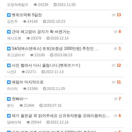
도망쳐예림이
24239
2022.11.05
벳위즈먹튀 5일전
13
김민주
24148
2022.10.23
근데 예고없이 공지가 확 바뀐거는
8
섹시도현
23379
2020.12.14
S&S(에스앤에스) 토토(보증금 1000만원) 추천인 …
1
최고관리자
23109
2023.08.23
사진 짤려서 다시 올립니다.(벳위즈ㅁㅌ)
12
나인2
22271
2022.11.13
예림아 마지막으로
11
라이타
21589
2022.11.05
첫빠따~~
7
본드
21466
2020.07.16
제가 올린글 꼭 읽어주세요 신규유저분들 오래이용하신분들…
6
담배아재
20544
2021.12.16