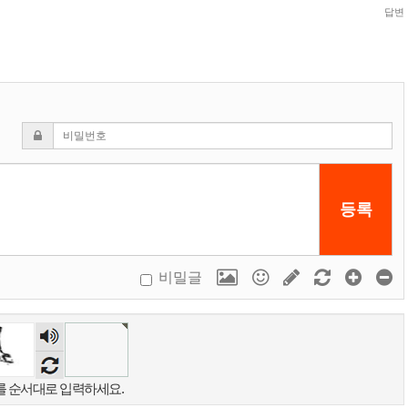
답변
등록
비밀글
숫
자
음
성
듣
 순서대로 입력하세요.
기