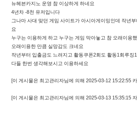
뉴헤븐카지노 운영 참 이상하게 하네요
4년차 -8천 유저입니다
그나마 사대 맞던 게임 사이트가 아시아게이밍인데 작년부
요
누구는 이용하게 하고 누구는 게임 막아놓고 참 오래이용
오래이용한 만큼 실망감도 크네요
작년부터 입출금도 느려지고 활동쿠폰2회도 활동1회루징1
다들 한번 생각해보시고 이용하세요
[이 게시물은 최고관리자님에 의해 2025-03-12 15:22:5
[이 게시물은 최고관리자님에 의해 2025-03-13 15:35:1