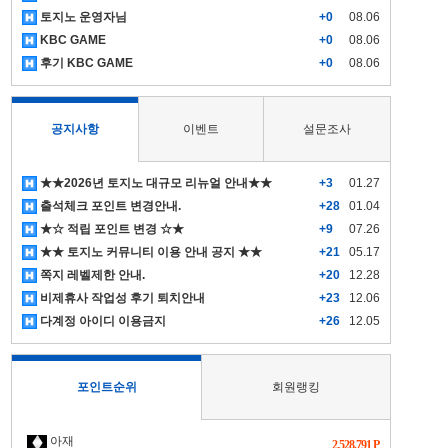
토지노 운영자님
+0
08.06
KBC GAME
+0
08.06
후기 KВС GAME
+0
08.06
공지사항
이벤트
설문조사
★★2026년 토지노 대규모 리뉴얼 안내★★
+3
01.27
출석체크 포인트 변경안내.
+28
01.04
★☆ 적립 포인트 변경 ☆★
+9
07.26
★★ 토지노 커뮤니티 이용 안내 공지 ★★
+21
05.17
쪽지 레벨제한 안내.
+20
12.28
비제휴사 작업성 후기 퇴치안내
+23
12.06
다계정 아이디 이용금지
+26
12.05
포인트순위
회원랭킹
아재
2,528,791 P