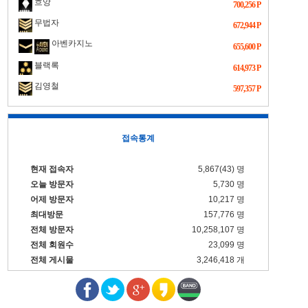
흐앙
700,256 P
무법자
672,944 P
아벤카지노
655,600 P
블랙록
614,973 P
김영철
597,357 P
접속통계
현재 접속자
5,867(43) 명
오늘 방문자
5,730 명
어제 방문자
10,217 명
최대방문
157,776 명
전체 방문자
10,258,107 명
전체 회원수
23,099 명
전체 게시물
3,246,418 개