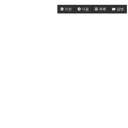
이전
다음
목록
답변