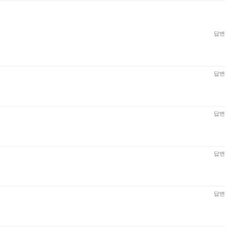
답변
답변
답변
답변
답변