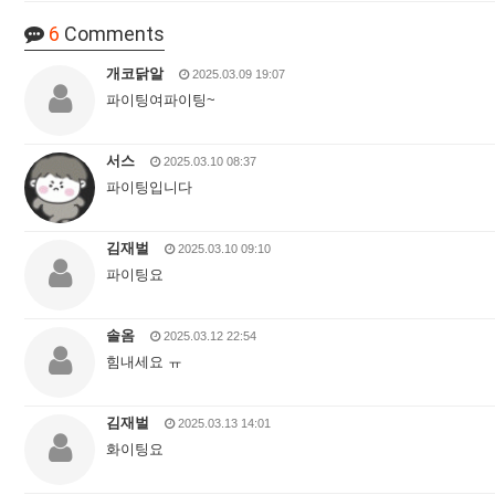
6
Comments
개코닭알
2025.03.09 19:07
파이팅여파이팅~
서스
2025.03.10 08:37
파이팅입니다
김재벌
2025.03.10 09:10
파이팅요
솔옴
2025.03.12 22:54
힘내세요 ㅠ
김재벌
2025.03.13 14:01
화이팅요