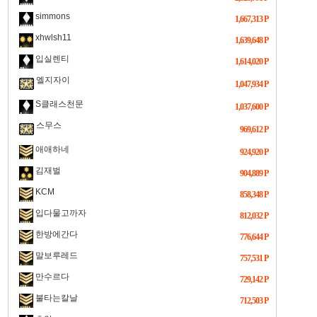
simmons
1,667,313 P
xhwlsh11
1,639,648 P
입실렌티
1,614,020 P
엘지자이
1,047,934 P
S클래스천문
1,037,600 P
스무스
969,612 P
애애하네
924,920 P
김재벌
904,889 P
KCM
858,348 P
입다물고까자
812,032 P
한방에간다
776,644 P
말보루레드
757,531 P
만수르다
729,142 P
불타는칼날
712,503 P