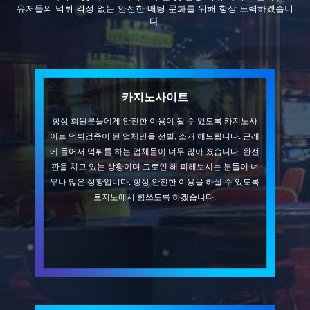
유저들의 먹튀 걱정 없는 안전한 배팅 문화를 위해 항상 노력하겠습니
다.
카지노사이트
항상 회원분들에게 안전한 이용이 될 수 있도록 카지노사
이트 먹튀검증이 된 업체만을 선별, 소개 해드립니다. 근래
에 들어서 먹튀를 하는 업체들이 너무 많아 졌습니다. 완전
판을 치고 있는 상황이며 그로인 해 피해보시는 분들이 너
무나 많은 상황입니다. 항상 안전한 이용을 하실 수 있도록
토지노에서 힘쓰도록 하겠습니다.