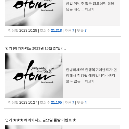
금일 이번주 입금 없으셨던 회원
님들 대상…
더보기
작성일
2023.10.28 |
조회수
21,218
|
추천
7
|
댓글
7
인기
[헤라카지노 2023년 10월 27일 (…
안녕하세요! 현생복귀이벤트가 연
장해서 진행될 예정입니다 ! 생각
보다 많은…
더보기
작성일
2023.10.27 |
조회수
21,105
|
추천
7
|
댓글
4
인기
★★★ 헤라카지노 금요일 돌발 이벤트 ★…