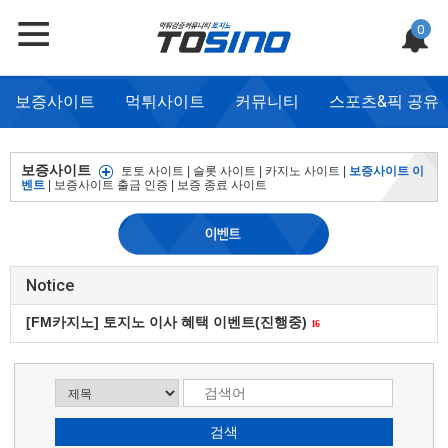
0
보증사이트
먹튀사이트
커뮤니티
스포츠&픽 공유
보증사이트
토토 사이트
|
슬롯 사이트
|
카지노 사이트
|
보증사이트 이
벤트
|
보증사이트 출금 인증
|
보증 종료 사이트
Notice
[FM카지노] 토지노 이사 혜택 이벤트(진행중)
16