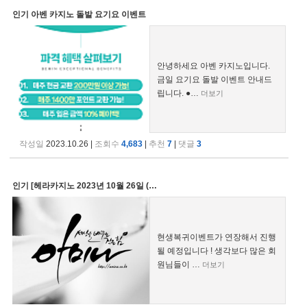
인기
아벤 카지노 돌발 요기요 이벤트
안녕하세요 아벤 카지노입니다.
금일 요기요 돌발 이벤트 안내드
립니다. ●…
더보기
작성일
2023.10.26 |
조회수
4,683
|
추천
7
|
댓글
3
인기
[헤라카지노 2023년 10월 26일 (…
현생복귀이벤트가 연장해서 진행
될 예정입니다 ! 생각보다 많은 회
원님들이 …
더보기