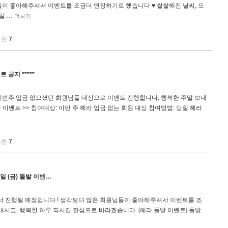
들이 좋아해주셔서 이벤트를 조금더 연장하기로 했습니다 ♥️ 쌀쌀해진 날씨, 오
길 …
더보기
추천
7
 공지 *****
이번주 입금 없으셨던 회원님들 대상으로 이벤트 진행합니다. 행복한 주말 보내
대상 이벤트 >> 참여대상: 이번 주 헤라 입금 없는 회원 대상 참여방법: 당일 헤라
추천
7
7일 (금) 돌발 이벤…
 진행될 예정입니다 ! 생각보다 많은 회원님들이 좋아해주셔서 이벤트를 조
내시고, 행복한 하루 되시길 진심으로 바라겠습니다. [헤라 돌발 이벤트] 돌발