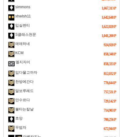
simmons
1,667,313 P
xhwlsh11
1,642,648 P
입실렌티
1,622,020 P
S클래스천문
1,041,200 P
애애하네
924,920 P
KCM
858,348 P
엘지자이
858,333 P
입다물고까자
812,032 P
한방에간다
776,644 P
말보루레드
757,531 P
만수르다
729,142 P
불타는칼날
714,903 P
흐앙
700,256 P
무법자
672,944 P
아벤카지노