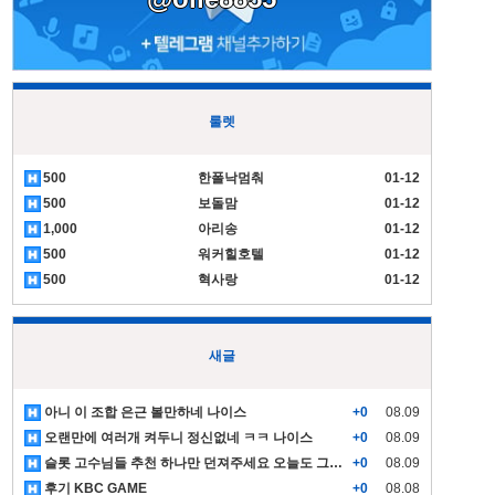
룰렛
500
한폴낙멈춰
01-12
500
보돌맘
01-12
1,000
아리송
01-12
500
워커힐호텔
01-12
500
혁사랑
01-12
새글
아니 이 조합 은근 볼만하네 나이스
+0
08.09
오랜만에 여러개 켜두니 정신없네 ㅋㅋ 나이스
+0
08.09
슬롯 고수님들 추천 하나만 던져주세요 오늘도 그렇네요
+0
08.09
후기 KВС GAME
+0
08.08