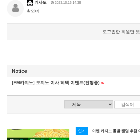
기사도
2023.10.16 14:38
확인여
로그인한 회원만 댓
Notice
[FM카지노] 토지노 이사 혜택 이벤트(진행중)
16
인기
아벤 카지노 돌발 랜덤 추첨