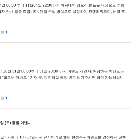
일 00:00 부터 11월04일 22:00까지 이용내역 있으신 분들을 대상으로 추첨
첨자 안내 말씀 드립니다. 랜덤 추첨 방식으로 공정하게 진행되었으며, 해당 포
기
추천
1
10월 31일 00:00부터 31일 23:30 까지 이벤트 시간 내 해당하는 이벤트 금
 "할로윈 이벤트 " 기재 후, 참여하실 혜택 번호 남겨주시면 참여 가능하십니
추천
1
8일 (토) 돌발 이벤…
요? 기존에 10 - 13일까지 유지하기로 했던 현생복귀이벤트를 연장해서 진행