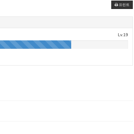
프린트
Lv.19