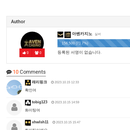
Author
아벤카지노
실버
156,500 (71.7%)
등록된 서명이 없습니다.
0
0
10
Comments
래리핑크
2023.10.15 12:33
확인여
tobig123
2023.10.15 14:59
화이팅여
xhwlsh11
2023.10.15 15:47