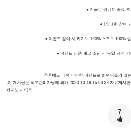
● 지급은 이벤트 종료 후
● 1인 1회 참여
● 이벤트 참여 시 카지노 100% 스포츠 100%
● 이벤트 상품 재고 소진 시 동일 금액대
추후에도 더욱 다양한 이벤트로 회원님들의 많
[이 게시물은 최고관리자님에 의해 2023-10-16 15:08:33 자유게시
카지노 사이트
7