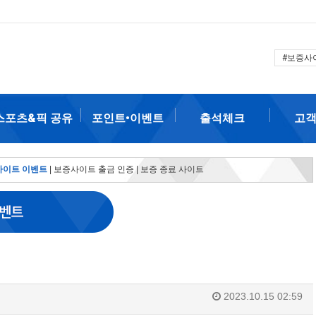
#보증사
스포츠&픽 공유
포인트•이벤트
출석체크
고
사이트 이벤트
|
보증사이트 출금 인증
|
보증 종료 사이트
2023.10.15 02:59