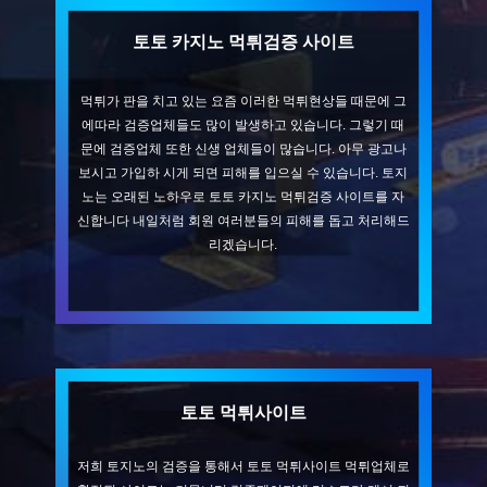
토토 카지노 먹튀검증 사이트
먹튀가 판을 치고 있는 요즘 이러한 먹튀현상들 때문에 그
에따라 검증업체들도 많이 발생하고 있습니다. 그렇기 때
문에 검증업체 또한 신생 업체들이 많습니다. 아무 광고나
보시고 가입하 시게 되면 피해를 입으실 수 있습니다. 토지
노는 오래된 노하우로 토토 카지노 먹튀검증 사이트를 자
신합니다 내일처럼 회원 여러분들의 피해를 돕고 처리해드
리겠습니다.
토토 먹튀사이트
저희 토지노의 검증을 통해서 토토 먹튀사이트 먹튀업체로