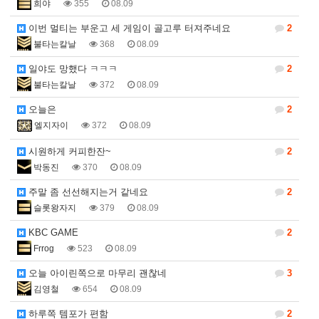
희야
355
08.09
이번 멀티는 부운고 세 게임이 골고루 터져주네요
2
불타는칼날
368
08.09
일야도 망했다 ㅋㅋㅋ
2
불타는칼날
372
08.09
오늘은
2
엘지자이
372
08.09
시원하게 커피한잔~
2
박동진
370
08.09
주말 좀 선선해지는거 같네요
2
슬롯왕자지
379
08.09
KBC GAME
2
Frrog
523
08.09
오늘 아이린쪽으로 마무리 괜찮네
3
김영철
654
08.09
하루쪽 템포가 편함
2