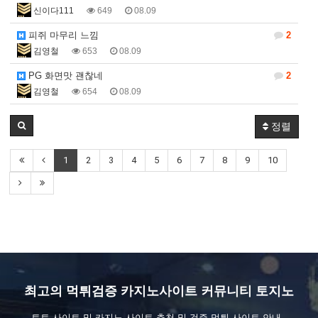
신이다111
649
08.09
피쥐 마무리 느낌
2
김영철
653
08.09
PG 화면맛 괜찮네
2
김영철
654
08.09
정렬
1
2
3
4
5
6
7
8
9
10
최고의 먹튀검증 카지노사이트 커뮤니티 토지노
토토 사이트 및 카지노 사이트 추천 및 검증 먹튀 사이트 안내 ,