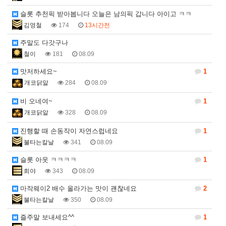
슬롯 추천픽 받아봅니다 오늘은 남의픽 갑니다 아이고 ㅋㅋ
김영철
174
13시간전
주말도 다갓구나
철이
181
08.09
맛저하세요~
1
개코닭알
284
08.09
비 오네여~
1
개코닭알
328
08.09
진행할 때 손동작이 자연스럽네요
1
불타는칼날
341
08.09
슬롯 아웃 ㅋㅋㅋㅋ
1
희야
343
08.09
마작웨이2 배수 올라가는 맛이 괜찮네요
2
불타는칼날
350
08.09
즐주말 보내세요^^
1