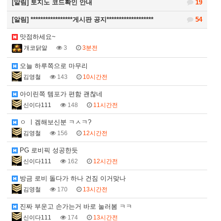
[알림]
토지노 코드확인 안내
19
[알림]
*****************게시판 공지*******************
54
맛점하세요~
개코닭알
3
3분전
오늘 하루쪽으로 마무리
김영철
143
10시간전
아이린쪽 템포가 편함 괜찮네
신이다111
148
11시간전
ㅇ ㅣ겜해보신분 ㅋㅅㅋ?
김영철
156
12시간전
PG 로비픽 성공한듯
신이다111
162
12시간전
방금 로비 돌다가 하나 건짐 이거맞나
김영철
170
13시간전
진짜 부운고 손가는거 바로 눌러봄 ㅋㅋ
신이다111
174
13시간전