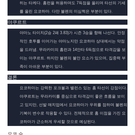
히는 타케다. 홈런을 허용하며도 7득점을 올리며 타선의 기세
를 올린 요코하마. 다만 불펜의 미심쩍은 부분이 있다.
야쿠르트
야마노 타이치(2승 2패 3.83)가 시즌 3승을 향해 나선다. 안정
적인 호투를 이어가는 야마노지만 요코하마 상대에서는 약점
을 드러냄. 무라카미의 홈런과 14안타 6득점으로 타격감을 보
이는 야쿠르트. 하지만 불펜의 불안 요소가 있으며, 집중력 부
족이 아쉬운 부분이 있다.
결론
요코하마는 강력한 포크볼과 밸런스 있는 홈 타선이 강점이다.
야쿠르트는 무라카미를 중심으로 타격감이 좋은 흐름을 보이
고 있지만, 선발 매치업에서 요코하마가 우위를 점하며 불펜의
기복이 변수로 작용할 수 있다. 전체적으로 홈 이점을 가진 요
코하마가 근소하게 우세할 것으로 예상된다.
요코 승