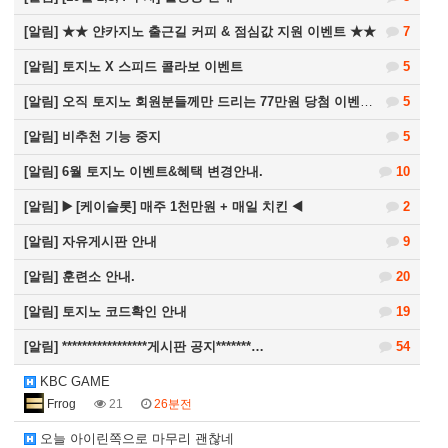
[알림]
★★ 얀카지노 출근길 커피 & 점심값 지원 이벤트 ★★
7
[알림]
토지노 X 스피드 콜라보 이벤트
5
[알림]
오직 토지노 회원분들께만 드리는 77만원 당첨 이벤트!
5
[알림]
비추천 기능 중지
5
[알림]
6월 토지노 이벤트&혜택 변경안내.
10
[알림]
▶️ [케이슬롯] 매주 1천만원 + 매일 치킨 ◀️
2
[알림]
자유게시판 안내
9
[알림]
훈련소 안내.
20
[알림]
토지노 코드확인 안내
19
[알림]
*****************게시판 공지*******…
54
KBC GAME
Frrog
21
26분전
오늘 아이린쪽으로 마무리 괜찮네