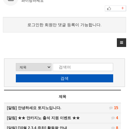
파이팅하세요
0
로그인한 회원만 댓글 등록이 가능합니다.
제목
[알림]
안녕하세요 토지노입니다.
15
[알림]
★★ 얀카지노 출석 지원 이벤트 ★★
4
[알림]
[10월 2,3,4 주차] 활동왕 안내
8