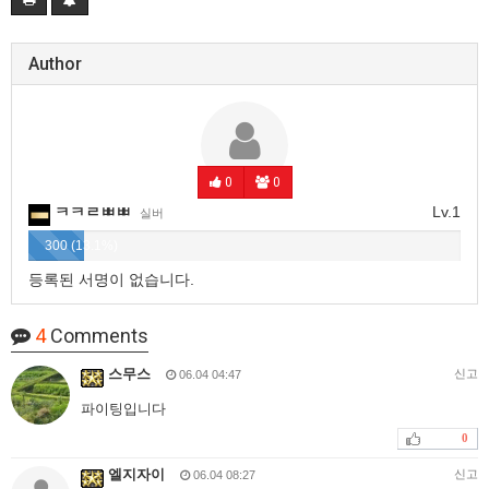
Author
0
0
ㅋㅋㄹㅃㅃ
Lv.1
실버
300 (13.1%)
등록된 서명이 없습니다.
4
Comments
스무스
신고
06.04 04:47
파이팅입니다
0
엘지자이
신고
06.04 08:27