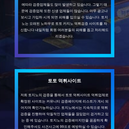
에따라 검증업체들도 많이 발생하고 있습니다. 그렇기 때
문에 검증업체 또한 신생 업체들이 많습니다. 아무 광고나
보시고 가입하 시게 되면 피해를 입으실 수 있습니다. 토지
노는 오래된 노하우로 토토 카지노 먹튀검증 사이트를 자
신합니다 내일처럼 회원 여러분들의 피해를 돕고 처리해드
리겠습니다.
토토 먹튀사이트
저희 토지노의 검증을 통해서 토토 먹튀사이트 먹튀업체로
확정된 사이트는 커뮤니티 검증페이지에 리스트가 게시 되
어지며 확인가능하십니다. 토지노에서는 지속적으로 먹튀
검증을 진행하여 악질적인 업체들을 끊임없이 검거하고 있
는 중 에 있습니다. 토지노의 검증페이지만을 꼼꼼하게 확
인해주셔도 사건사고에 99프로 예방하실 수 있습니다.