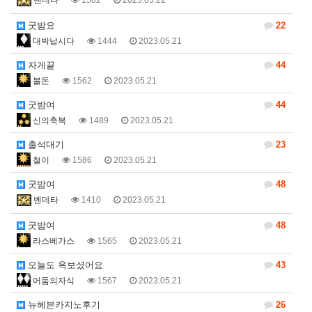
굿밤요
22
대박납시다
1444
2023.05.21
자게끝
44
불돈
1562
2023.05.21
굿밤여
44
신의축복
1489
2023.05.21
출석대기
23
철이
1586
2023.05.21
굿밤여
48
벤데타
1410
2023.05.21
굿밤여
48
라스베가스
1565
2023.05.21
오늘도 욕보셨어요
43
어둠의자식
1567
2023.05.21
뉴헤븐카지노후기
26