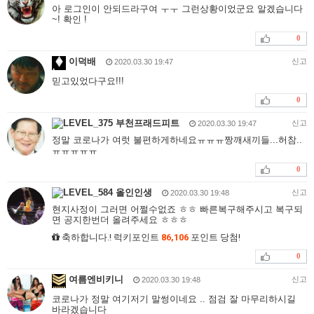
아 로그인이 안되드라구여 ㅜㅜ 그런상황이었군요 알겠습니다
~! 확인 !
0
이덕배
신고
2020.03.30 19:47
믿고있었다구요!!!
0
부천프래드피트
신고
2020.03.30 19:47
정말 코로나가 여럿 불편하게하네요ㅠㅠㅠ짱깨새끼들...허참..
ㅠㅠㅠㅠㅠ
0
올인인생
신고
2020.03.30 19:48
현지사정이 그러면 어쩔수없죠 ㅎㅎ 빠른복구해주시고 복구되
면 공지한번더 올려주세요 ㅎㅎㅎ
축하합니다.! 럭키포인트
86,106
포인트 당첨!
0
여름엔비키니
신고
2020.03.30 19:48
코로나가 정말 여기저기 말썽이네요 .. 점검 잘 마무리하시길
바라겠습니다