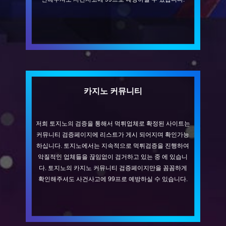
카지노 커뮤니티
저희 토지노의 검증을 통해서 먹튀업체로 확정된 사이트는
커뮤니티 검증페이지에 리스트가 게시 되어지며 확인가능
하십니다. 토지노에서는 지속적으로 먹튀검증을 진행하여
악질적인 업체들을 끊임없이 검거하고 있는 중 에 있습니
다. 토지노의 카지노 커뮤니티 검증페이지만을 꼼꼼하게
확인해주셔도 사건사고에 99프로 예방하실 수 있습니다.