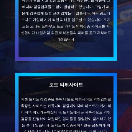
먹튀가 판을 치고 있는 요즘 이러한 먹튀현상들 때문에 그
에따라 검증업체들도 많이 발생하고 있습니다. 그렇기 때
문에 검증업체 또한 신생 업체들이 많습니다. 아무 광고나
보시고 가입하 시게 되면 피해를 입으실 수 있습니다. 토지
노는 오래된 노하우로 토토 카지노 먹튀검증 사이트를 자
신합니다 내일처럼 회원 여러분들의 피해를 돕고 처리해드
리겠습니다.
토토 먹튀사이트
저희 토지노의 검증을 통해서 토토 먹튀사이트 먹튀업체로
확정된 사이트는 커뮤니티 검증페이지에 리스트가 게시 되
어지며 확인가능하십니다. 토지노에서는 지속적으로 먹튀
검증을 진행하여 악질적인 업체들을 끊임없이 검거하고 있
는 중 에 있습니다. 토지노의 검증페이지만을 꼼꼼하게 확
인해주셔도 사건사고에 99프로 예방하실 수 있습니다.