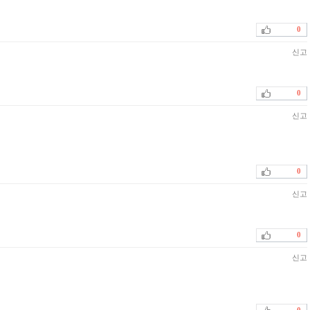
0
신고
0
신고
0
신고
0
신고