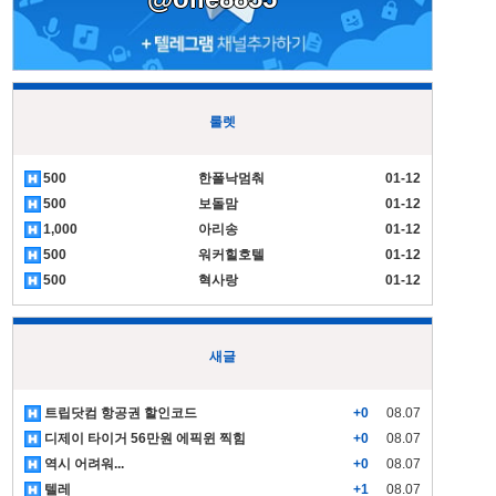
룰렛
500
한폴낙멈춰
01-12
500
보돌맘
01-12
1,000
아리송
01-12
500
워커힐호텔
01-12
500
혁사랑
01-12
새글
트립닷컴 항공권 할인코드
+0
08.07
디제이 타이거 56만원 에픽윈 찍힘
+0
08.07
역시 어려워...
+0
08.07
텔레
+1
08.07