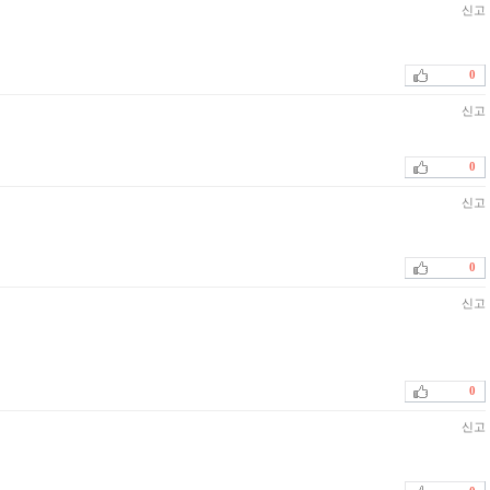
신고
0
신고
0
신고
0
신고
0
신고