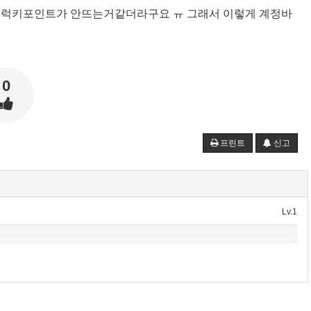
무 럭키포인트가 안뜨는거같더라구요 ㅠ 그래서 이렇게 계정바
0
프린트
신고
Lv.1