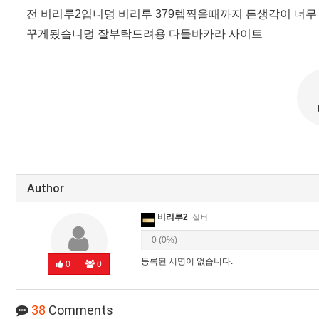
전 비리루2입니덩 비리루 379렙찍을때까지 든생각이 너
꾸게됬습니덩 잘부탁드려용 다들
바카라 사이트
Author
비리루2
실버
0 (0%)
등록된 서명이 없습니다.
0
0
38
Comments