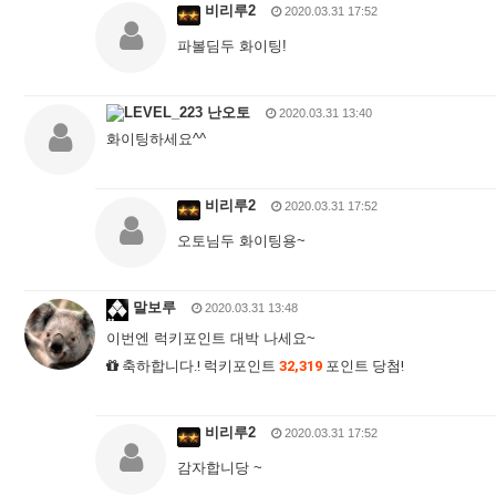
비리루2
2020.03.31 17:52
파볼딤두 화이팅!
난오토
2020.03.31 13:40
화이팅하세요^^
비리루2
2020.03.31 17:52
오토님두 화이팅용~
말보루
2020.03.31 13:48
이번엔 럭키포인트 대박 나세요~
축하합니다.! 럭키포인트
32,319
포인트 당첨!
비리루2
2020.03.31 17:52
감자합니당 ~