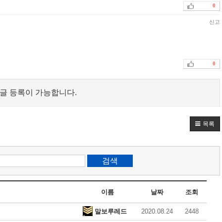
0
신고
0
글 등록이 가능합니다.
목록
이름
날짜
조회
말보루레드
2020.08.24
2448