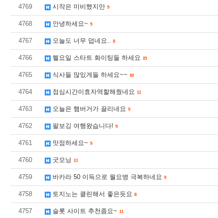
4769
시작은 미비했지만
9
4768
안녕하세요~
9
4767
오늘도 너무 덥네요..
8
4766
헬요일 스타트 화이팅들 하세요
19
4765
식사들 많있게들 하세요~~
10
4764
점심시간이효자역할해줬네요
12
4763
오늘은 햄버거가 끌리네요
9
4762
팔보깅 여행왔습니다!
9
4761
맛점하세요~
9
4760
굿모닝
13
4759
바카라 50 이득으로 월요병 극복하네요
9
4758
토지노는 클린해서 좋은듯요
8
4757
슬롯 사이트 추천좀요~
11