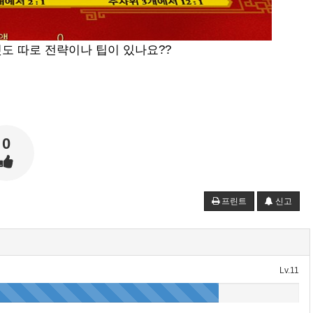
도 따로 전략이나 팁이 있나요??
0
프린트
신고
Lv.11