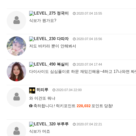
정국이
2020.07.04 15:55
식보가 뭔가요?
다따자
2020.07.04 15:56
저도 바카라 뿐이 안해봐서
복실이
2020.07.04 17:44
다이사이도 심심풀이로 하문 재밌긴해용~4하고 17나와면 짜
히리루
2020.07.04 22:00
와 이건또 뭐냐
축하합니다.! 럭키포인트
220,032
포인트 당첨!
부루루
2020.07.04 22:21
식보가 머죠