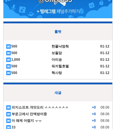
룰렛
500
한폴낙멈춰
01-12
500
보돌맘
01-12
1,000
아리송
01-12
500
워커힐호텔
01-12
500
혁사랑
01-12
새글
피지소프트 개맛도리 ㅅㅅㅅㅅㅅㅅㅅ
+0
08.06
부운고에서 잔액방어중
+0
08.06
아 왜케 어렵지 ㅜㅜ
+0
08.06
33
+0
08.06