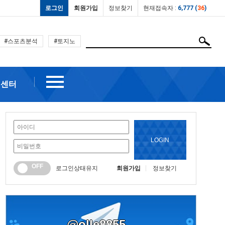
로그인
회원가입
정보찾기
현재접속자 :
6,777 (
36
)
#스포츠분석
#토지노
객센터
LOGIN
OFF
로그인상태유지
회원가입
정보찾기
@olle8855