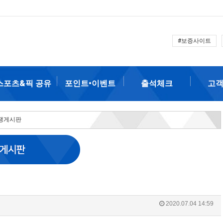
#보증사이트
스포츠&픽 공유
포인트•이벤트
출석체크
고
쟁게시판
2020.07.04 14:59