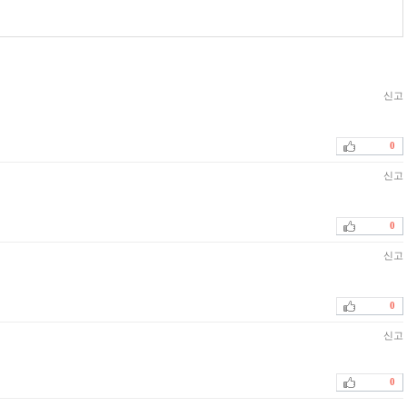
신고
0
신고
0
신고
0
신고
0