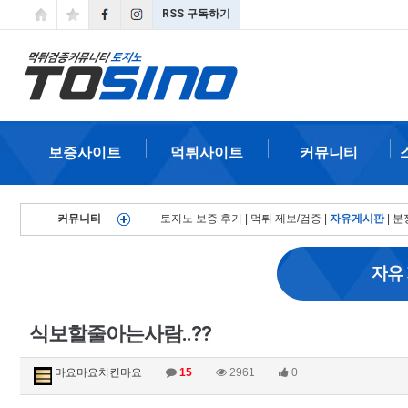
RSS 구독하기
보증사이트
먹튀사이트
커뮤니티
커뮤니티
토지노 보증 후기
|
먹튀 제보/검증
|
자유게시판
|
분
식보할줄아는사람..??
마요마요치킨마요
15
2961
0