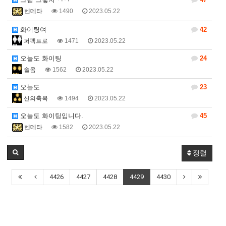
벤데타
1490
2023.05.22
화이팅여
42
퍼펙트로
1471
2023.05.22
오늘도 화이팅
24
솔옴
1562
2023.05.22
오늘도
23
신의축복
1494
2023.05.22
오늘도 화이팅입니다.
45
벤데타
1582
2023.05.22
정렬
4426
4427
4428
4429
4430