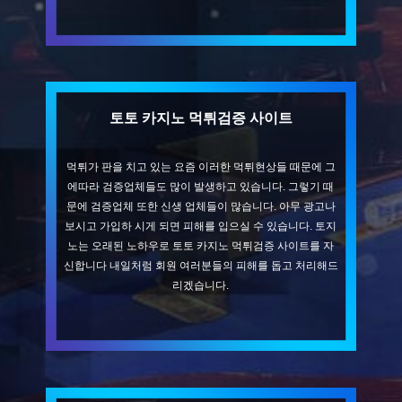
토토 카지노 먹튀검증 사이트
먹튀가 판을 치고 있는 요즘 이러한 먹튀현상들 때문에 그
에따라 검증업체들도 많이 발생하고 있습니다. 그렇기 때
문에 검증업체 또한 신생 업체들이 많습니다. 아무 광고나
보시고 가입하 시게 되면 피해를 입으실 수 있습니다. 토지
노는 오래된 노하우로 토토 카지노 먹튀검증 사이트를 자
신합니다 내일처럼 회원 여러분들의 피해를 돕고 처리해드
리겠습니다.