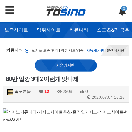
0
보증사이트
먹튀사이트
커뮤니티
스포츠&픽 공유
커뮤니티
토지노 보증 후기
|
먹튀 제보/검증
|
자유게시판
|
분쟁게시판
80만 일깡 3대2 이런개 맛나제
족구튼놈
12
2908
0
2020.07.04 15:25