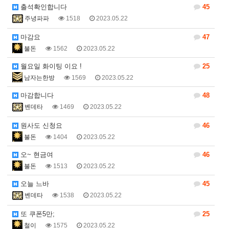
출석확인합니다
45
주녕파파
1518
2023.05.22
마감요
47
불돈
1562
2023.05.22
월요일 화이팅 이요 !
25
남자는한방
1569
2023.05.22
마감합니다
48
벤데타
1469
2023.05.22
원사도 신청요
46
불돈
1404
2023.05.22
오~ 현금여
46
불돈
1513
2023.05.22
오늘 느바
45
벤데타
1538
2023.05.22
또 쿠폰5만;
25
철이
1575
2023.05.22