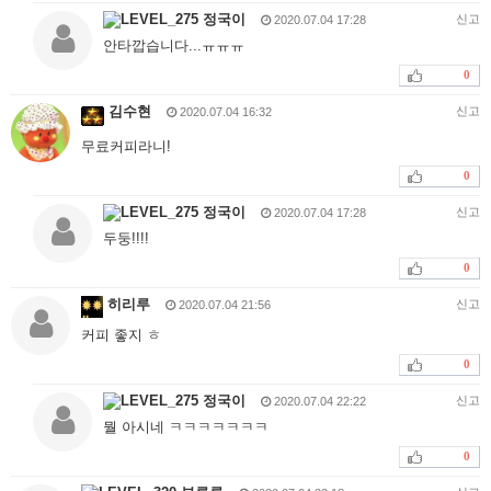
정국이
신고
2020.07.04 17:28
안타깝습니다...ㅠㅠㅠ
0
김수현
신고
2020.07.04 16:32
무료커피라니!
0
정국이
신고
2020.07.04 17:28
두둥!!!!
0
히리루
신고
2020.07.04 21:56
커피 좋지 ㅎ
0
정국이
신고
2020.07.04 22:22
뭘 아시네 ㅋㅋㅋㅋㅋㅋㅋ
0