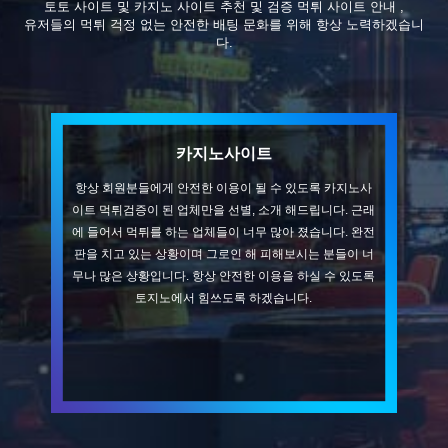
토토 사이트 및 카지노 사이트 추천 및 검증 먹튀 사이트 안내 ,
유저들의 먹튀 걱정 없는 안전한 배팅 문화를 위해 항상 노력하겠습니
다.
카지노사이트
항상 회원분들에게 안전한 이용이 될 수 있도록 카지노사
이트 먹튀검증이 된 업체만을 선별, 소개 해드립니다. 근래
에 들어서 먹튀를 하는 업체들이 너무 많아 졌습니다. 완전
판을 치고 있는 상황이며 그로인 해 피해보시는 분들이 너
무나 많은 상황입니다. 항상 안전한 이용을 하실 수 있도록
토지노에서 힘쓰도록 하겠습니다.