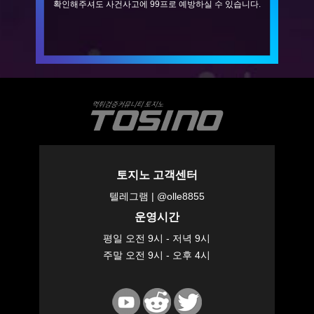
확인해주셔도 사건사고에 99프로 예방하실 수 있습니다.
토지노 고객센터
텔레그램 | @olle8855
운영시간
평일 오전 9시 - 저녁 9시
주말 오전 9시 - 오후 4시