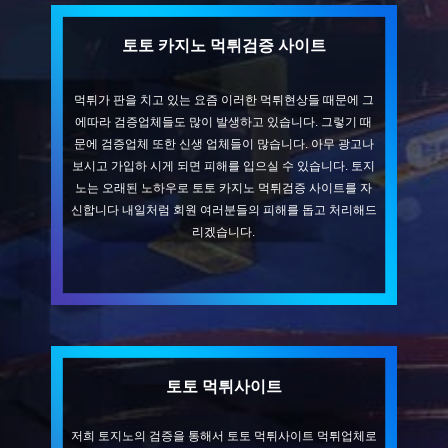
토토 카지노 먹튀검증 사이트
먹튀가 판을 치고 있는 요즘 이러한 먹튀현상들 때문에 그
에따라 검증업체들도 많이 발생하고 있습니다. 그렇기 때
문에 검증업체 또한 신생 업체들이 많습니다. 아무 광고나
보시고 가입하 시게 되면 피해를 입으실 수 있습니다. 토지
노는 오래된 노하우로 토토 카지노 먹튀검증 사이트를 자
신합니다 내일처럼 회원 여러분들의 피해를 돕고 처리해드
리겠습니다.
토토 먹튀사이트
저희 토지노의 검증을 통해서 토토 먹튀사이트 먹튀업체로