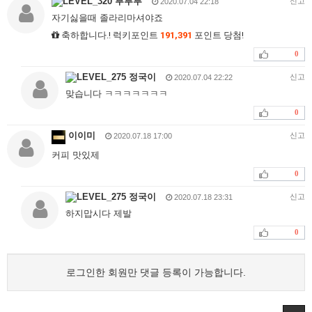
부루루
신고
2020.07.04 22:18
자기싫을때 졸라리마셔야죠
축하합니다.! 럭키포인트
191,391
포인트 당첨!
0
정국이
신고
2020.07.04 22:22
맞습니다 ㅋㅋㅋㅋㅋㅋㅋ
0
이이미
신고
2020.07.18 17:00
커피 맛있제
0
정국이
신고
2020.07.18 23:31
하지맙시다 제발
0
로그인한 회원만 댓글 등록이 가능합니다.