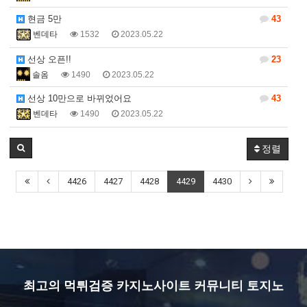
현금 5만
43
벤데타
1532
2023.05.22
선상 오픈!!
23
솔옴
1490
2023.05.22
선상 10만으로 바뀌었어요
43
벤데타
1490
2023.05.22
정렬
4426
4427
4428
4429
4430
최고의 먹튀검증 카지노사이트 커뮤니티 토지노