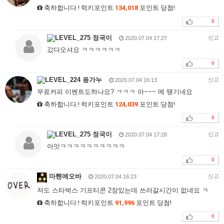
축하합니다.! 럭키포인트
134,018
포인트 당첨!
0
정국이
신고
2020.07.04 17:27
갔다오셔요 ㅋㅋㅋㅋㅋㅋ
0
응가누
신고
2020.07.04 16:13
무료커피 이벤트도하나요? ㅋㅋㅋ 아~~~ 메 땡기네요
축하합니다.! 럭키포인트
124,039
포인트 당첨!
0
정국이
신고
2020.07.04 17:28
아앗ㅋㅋㅋㅋㅋㅋㅋㅋㅋㅋ
0
마핸에오바
신고
2020.07.04 16:23
저도 스타벅스 기프티콘 2장있는데 쓰러갈시간이 없네요 ㅋ
축하합니다.! 럭키포인트
91,996
포인트 당첨!
0