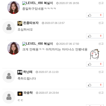
복실이
신고
2020.07.05 18:55
종일하구있네용ㅋㅋㅋㅋ
0
돈좀따보자
신고
2020.07.06 13:57
조심하셔오
0
복실이
신고
2020.07.06 17:50
크게 안해용ㅋㅋ 아직까지는 마이너스 안봤네용
0
하난래
신고
2020.07.15 11:03
축하드립니다
0
파송탁
신고
2020.07.19 23:54
ㄷㄷ