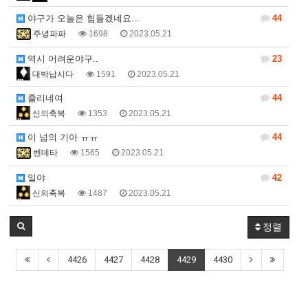
야구가 오늘은 힘들겠네요...
44
주녕파파
1698
2023.05.21
역시 어려운야구..
23
대박납시다
1591
2023.05.21
졸리네여
44
신의축복
1353
2023.05.21
이 넘의 기아 ㅠㅠ
44
벤데타
1565
2023.05.21
일야
42
신의축복
1487
2023.05.21
정렬
4426
4427
4428
4429
4430