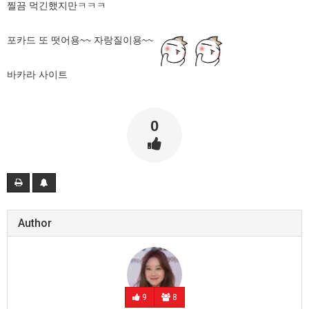
찔끔 먹긴했지만ㅋㅋㅋ
포카드 또 떳어용~~ 자랑질이용~~
바카라 사이트
0
Author
9
8