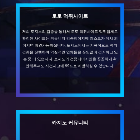
토토 먹튀사이트
저희 토지노의 검증을 통해서 토토 먹튀사이트 먹튀업체로
확정된 사이트는 커뮤니티 검증페이지에 리스트가 게시 되
어지며 확인가능하십니다. 토지노에서는 지속적으로 먹튀
검증을 진행하여 악질적인 업체들을 끊임없이 검거하고 있
는 중 에 있습니다. 토지노의 검증페이지만을 꼼꼼하게 확
인해주셔도 사건사고에 99프로 예방하실 수 있습니다.
카지노 커뮤니티