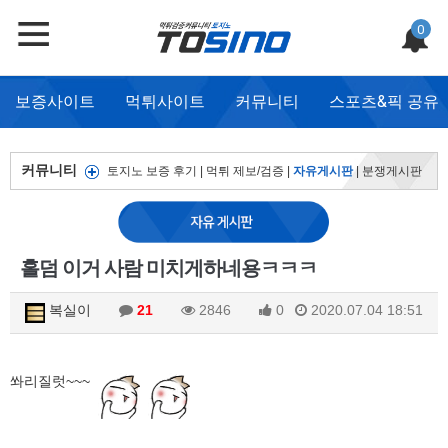
0
보증사이트
먹튀사이트
커뮤니티
스포츠&픽 공유
커뮤니티
토지노 보증 후기
|
먹튀 제보/검증
|
자유게시판
|
분쟁게시판
홀덤 이거 사람 미치게하네용ㅋㅋㅋ
복실이
21
2846
0
2020.07.04 18:51
쏴리질럿~~~