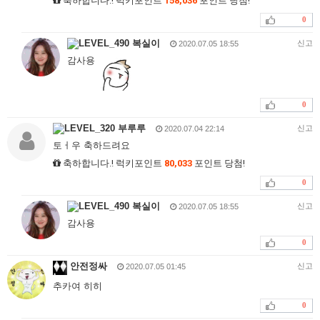
축하합니다.! 럭키포인트
158,036
포인트 당첨!
0
복실이
신고
2020.07.05 18:55
감사용
0
부루루
신고
2020.07.04 22:14
토ㅓ우 축하드려요
축하합니다.! 럭키포인트
80,033
포인트 당첨!
0
복실이
신고
2020.07.05 18:55
감사용
0
안전정싸
신고
2020.07.05 01:45
추카여 히히
0