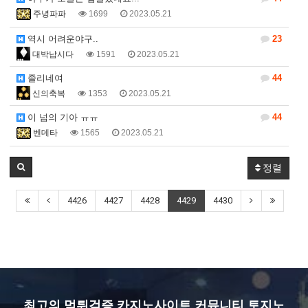
주녕파파
1699
2023.05.21
역시 어려운야구..
23
대박납시다
1591
2023.05.21
졸리네여
44
신의축복
1353
2023.05.21
이 넘의 기아 ㅠㅠ
44
벤데타
1565
2023.05.21
정렬
4426
4427
4428
4429
4430
최고의 먹튀검증 카지노사이트 커뮤니티 토지노