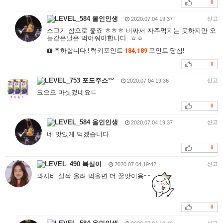
0
올인인생
신고
2020.07.04 19:37
소고기 참으로 좋죠 ㅎㅎㅎ 비싸서 자주먹지는 못하지만 오
늘같은날은 먹어줘야합니다. ㅎㅎ
축하합니다.! 럭키포인트
184,189
포인트 당첨!
0
포도주스¹¹²
신고
2020.07.04 19:36
크으으 마싯겄네요ㄷ
0
올인인생
신고
2020.07.04 19:37
네 맛있게 먹겠습니다.
0
복실이
신고
2020.07.04 19:42
와사비 살짝 올려 먹을면 더 꿀맛이용~~
0
신고