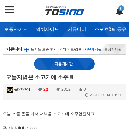
0
보증사이트
먹튀사이트
커뮤니티
스포츠&픽 공유
커뮤니티
토지노 보증 후기
|
먹튀 제보/검증
|
자유게시판
|
분쟁게시판
오늘저녘은 소고기에 소주!!!!
올인인생
22
2812
0
2020.07.04 19:31
오늘 조금 돈을 따서 저녘을 소고기에 소주한잔하고
푹 자야겠네요 ㅎㅎ