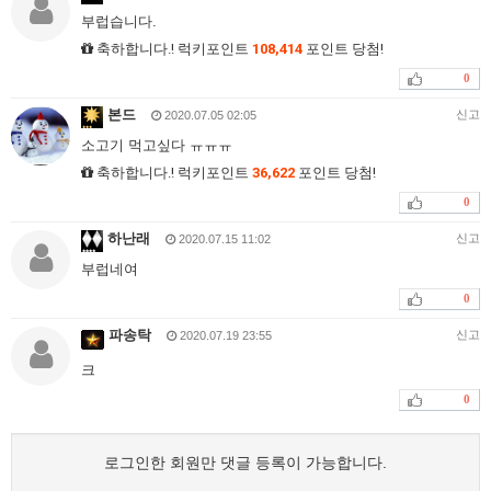
부럽습니다.
축하합니다.! 럭키포인트
108,414
포인트 당첨!
0
본드
신고
2020.07.05 02:05
소고기 먹고싶다 ㅠㅠㅠ
축하합니다.! 럭키포인트
36,622
포인트 당첨!
0
하난래
신고
2020.07.15 11:02
부럽네여
0
파송탁
신고
2020.07.19 23:55
크
0
로그인한 회원만 댓글 등록이 가능합니다.