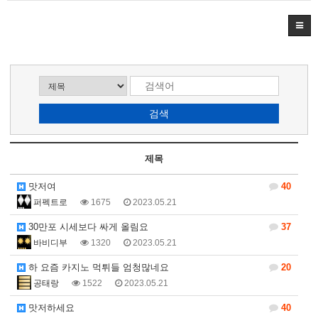
제목
맛저여
40
퍼펙트로
1675
2023.05.21
30만포 시세보다 싸게 올림요
37
바비디부
1320
2023.05.21
하 요즘 카지노 먹튀들 엄청많네요
20
공태랑
1522
2023.05.21
맛저하세요
40