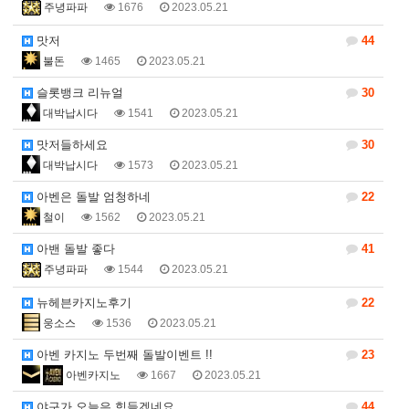
주녕파파
1676
2023.05.21
맛저
44
불돈
1465
2023.05.21
슬롯뱅크 리뉴얼
30
대박납시다
1541
2023.05.21
맛저들하세요
30
대박납시다
1573
2023.05.21
아벤은 돌발 엄청하네
22
철이
1562
2023.05.21
아밴 돌발 좋다
41
주녕파파
1544
2023.05.21
뉴헤븐카지노후기
22
웅소스
1536
2023.05.21
아벤 카지노 두번째 돌발이벤트 !!
23
아벤카지노
1667
2023.05.21
야구가 오늘은 힘들겠네요...
44