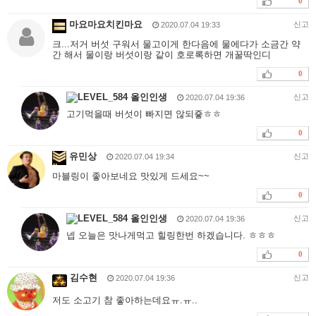
0
마요마요치킨마요
신고
2020.07.04 19:33
크...저거 버섯 구워서 물고이게 한다음에 물에다가 소금간 약
간 해서 물이랑 버섯이랑 같이 호로록하면 개꿀딱인디
0
올인인생
신고
2020.07.04 19:36
고기먹을때 버섯이 빠지면 않되죻ㅎㅎ
0
유민상
신고
2020.07.04 19:34
마블링이 좋아보네요 맛있게 드세요~~
0
올인인생
신고
2020.07.04 19:36
넵 오늘은 맛나게먹고 힐링한번 하겠습니다. ㅎㅎㅎ
0
김수현
신고
2020.07.04 19:36
저도 소고기 참 좋아하는데요ㅠ.ㅠ..