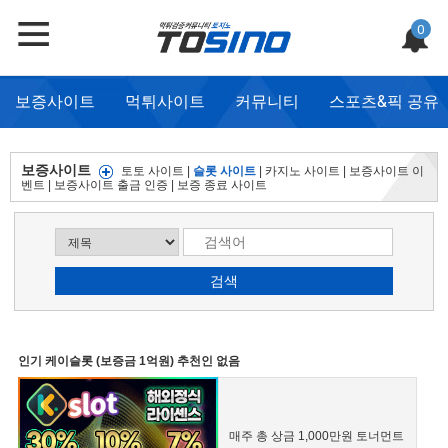
0
보증사이트
먹튀사이트
커뮤니티
스포츠&픽 공유
보증사이트
토토 사이트
|
슬롯 사이트
|
카지노 사이트
|
보증사이트 이
벤트
|
보증사이트 출금 인증
|
보증 종료 사이트
인기
케이슬롯 (보증금 1억원) 추천인 없음
매주 총 상금 1,000만원 토너먼트