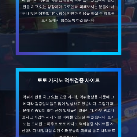
판을 치고 있는 상황이며 그로인 해 피해보시는 분들이 너
무나 많은 상황입니다. 항상 안전한 이용을 하실 수 있도록
토지노에서 힘쓰도록 하겠습니다.
토토 카지노 먹튀검증 사이트
먹튀가 판을 치고 있는 요즘 이러한 먹튀현상들 때문에 그
에따라 검증업체들도 많이 발생하고 있습니다. 그렇기 때
문에 검증업체 또한 신생 업체들이 많습니다. 아무 광고나
보시고 가입하 시게 되면 피해를 입으실 수 있습니다. 토지
노는 오래된 노하우로 토토 카지노 먹튀검증 사이트를 자
신합니다 내일처럼 회원 여러분들의 피해를 돕고 처리해드