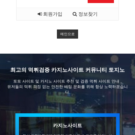
회원가입
정보찾기
메인으로
최고의 먹튀검증 카지노사이트 커뮤니티 토지노
토토 사이트 및 카지노 사이트 추천 및 검증 먹튀 사이트 안내 ,
유저들의 먹튀 걱정 없는 안전한 배팅 문화를 위해 항상 노력하겠습니
다.
카지노사이트