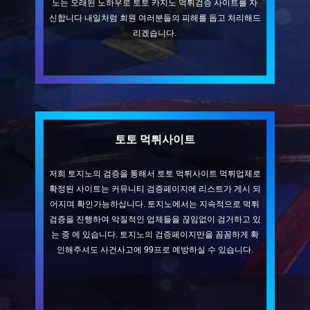
노는 오래된 노하우로 토토 카지노 먹튀검증 사이트를 자
신합니다 내일처럼 회원 여러분들의 피해를 돕고 처리해드
리겠습니다.
토토 먹튀사이트
저희 토지노의 검증을 통해서 토토 먹튀사이트 먹튀업체로
확정된 사이트는 커뮤니티 검증페이지에 리스트가 게시 되
어지며 확인가능하십니다. 토지노에서는 지속적으로 먹튀
검증을 진행하여 악질적인 업체들을 끊임없이 검거하고 있
는 중 에 있습니다. 토지노의 검증페이지만을 꼼꼼하게 확
인해주셔도 사건사고에 99프로 예방하실 수 있습니다.