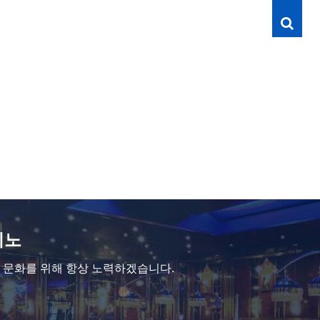
지노
 문화를 위해 항상 노력하겠습니다.