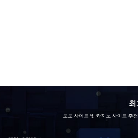
최
토토 사이트 및 카지노 사이트 추천 