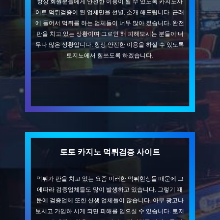
항상 회원분들에게 안전한 이용이 될 수 있도록 카지노사
이트 먹튀검증이 된 업체만을 선별, 소개 해드립니다. 근래
에 들어서 먹튀를 하는 업체들이 너무 많아 졌습니다. 완전
판을 치고 있는 상황이며 그로인 해 피해보시는 분들이 너
무나 많은 상황입니다. 항상 안전한 이용을 하실 수 있도록
토지노에서 힘쓰도록 하겠습니다.
토토 카지노 먹튀검증 사이트
먹튀가 판을 치고 있는 요즘 이러한 먹튀현상들 때문에 그
에따라 검증업체들도 많이 발생하고 있습니다. 그렇기 때
문에 검증업체 또한 신생 업체들이 많습니다. 아무 광고나
보시고 가입하 시게 되면 피해를 입으실 수 있습니다. 토지