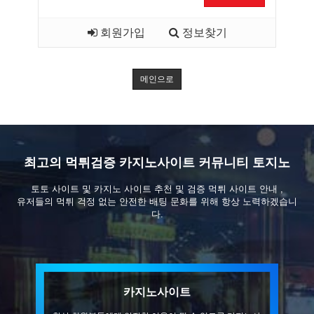
회원가입
정보찾기
메인으로
최고의 먹튀검증 카지노사이트 커뮤니티 토지노
토토 사이트 및 카지노 사이트 추천 및 검증 먹튀 사이트 안내 ,
유저들의 먹튀 걱정 없는 안전한 배팅 문화를 위해 항상 노력하겠습니
다.
카지노사이트