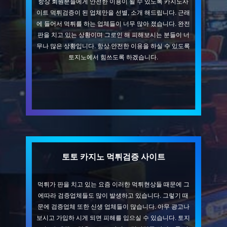
항상 회원분들에게 안전한 이용이 될 수 있도록 카지노사
이트 먹튀검증이 된 업체만을 선별, 소개 해드립니다. 근래
에 들어서 먹튀를 하는 업체들이 너무 많아 졌습니다. 완전
판을 치고 있는 상황이며 그로인 해 피해보시는 분들이 너
무나 많은 상황입니다. 항상 안전한 이용을 하실 수 있도록
토지노에서 힘쓰도록 하겠습니다.
토토 카지노 먹튀검증 사이트
먹튀가 판을 치고 있는 요즘 이러한 먹튀현상들 때문에 그
에따라 검증업체들도 많이 발생하고 있습니다. 그렇기 때
문에 검증업체 또한 신생 업체들이 많습니다. 아무 광고나
보시고 가입하 시게 되면 피해를 입으실 수 있습니다. 토지