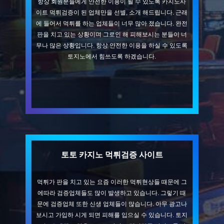
항상 회원분들에게 안전한 이용이 될 수 있도록 카지노사
이트 먹튀검증이 된 업체만을 선별, 소개 해드립니다. 근래
에 들어서 먹튀를 하는 업체들이 너무 많아 졌습니다. 완전
판을 치고 있는 상황이며 그로인 해 피해보시는 분들이 너
무나 많은 상황입니다. 항상 안전한 이용을 하실 수 있도록
토지노에서 힘쓰도록 하겠습니다.
토토 카지노 먹튀검증 사이트
먹튀가 판을 치고 있는 요즘 이러한 먹튀현상들 때문에 그
에따라 검증업체들도 많이 발생하고 있습니다. 그렇기 때
문에 검증업체 또한 신생 업체들이 많습니다. 아무 광고나
보시고 가입하 시게 되면 피해를 입으실 수 있습니다. 토지