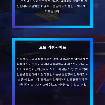
노는 오래된 노하우로 토토 카지노 먹튀검증 사이트를 자
신합니다 내일처럼 회원 여러분들의 피해를 돕고 처리해드
리겠습니다.
토토 먹튀사이트
저희 토지노의 검증을 통해서 토토 먹튀사이트 먹튀업체로
확정된 사이트는 커뮤니티 검증페이지에 리스트가 게시 되
어지며 확인가능하십니다. 토지노에서는 지속적으로 먹튀
검증을 진행하여 악질적인 업체들을 끊임없이 검거하고 있
는 중 에 있습니다. 토지노의 검증페이지만을 꼼꼼하게 확
인해주셔도 사건사고에 99프로 예방하실 수 있습니다.