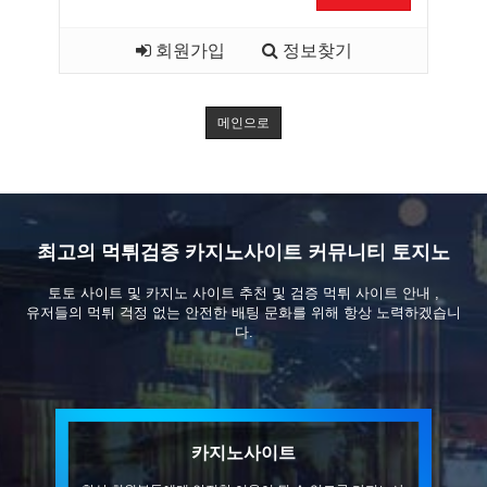
회원가입
정보찾기
메인으로
최고의 먹튀검증 카지노사이트 커뮤니티 토지노
토토 사이트 및 카지노 사이트 추천 및 검증 먹튀 사이트 안내 ,
유저들의 먹튀 걱정 없는 안전한 배팅 문화를 위해 항상 노력하겠습니
다.
카지노사이트