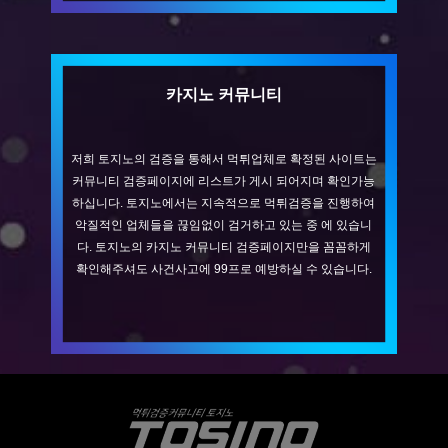
카지노 커뮤니티
저희 토지노의 검증을 통해서 먹튀업체로 확정된 사이트는
커뮤니티 검증페이지에 리스트가 게시 되어지며 확인가능
하십니다. 토지노에서는 지속적으로 먹튀검증을 진행하여
악질적인 업체들을 끊임없이 검거하고 있는 중 에 있습니
다. 토지노의 카지노 커뮤니티 검증페이지만을 꼼꼼하게
확인해주셔도 사건사고에 99프로 예방하실 수 있습니다.