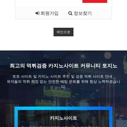
회원가입
정보찾기
메인으로
최고의 먹튀검증 카지노사이트 커뮤니티 토지노
토토 사이트 및 카지노 사이트 추천 및 검증 먹튀 사이트 안내 ,
유저들의 먹튀 걱정 없는 안전한 배팅 문화를 위해 항상 노력하겠습니
다.
카지노사이트