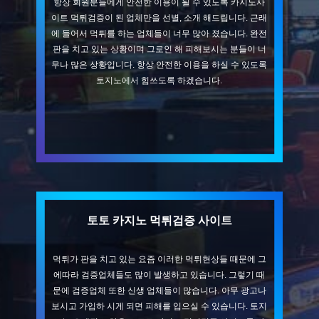
항상 회원분들에게 안전한 이용이 될 수 있도록 카지노사
이트 먹튀검증이 된 업체만을 선별, 소개 해드립니다. 근래
에 들어서 먹튀를 하는 업체들이 너무 많아 졌습니다. 완전
판을 치고 있는 상황이며 그로인 해 피해보시는 분들이 너
무나 많은 상황입니다. 항상 안전한 이용을 하실 수 있도록
토지노에서 힘쓰도록 하겠습니다.
토토 카지노 먹튀검증 사이트
먹튀가 판을 치고 있는 요즘 이러한 먹튀현상들 때문에 그
에따라 검증업체들도 많이 발생하고 있습니다. 그렇기 때
문에 검증업체 또한 신생 업체들이 많습니다. 아무 광고나
보시고 가입하 시게 되면 피해를 입으실 수 있습니다. 토지