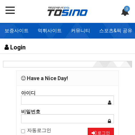
0
보증사이트
먹튀사이트
커뮤니티
스포츠&픽 공유
Login
Have a Nice Day!
아이디
비밀번호
자동로그인
로그인