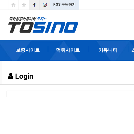
RSS 구독하기
보증사이트
먹튀사이트
커뮤니티
Login