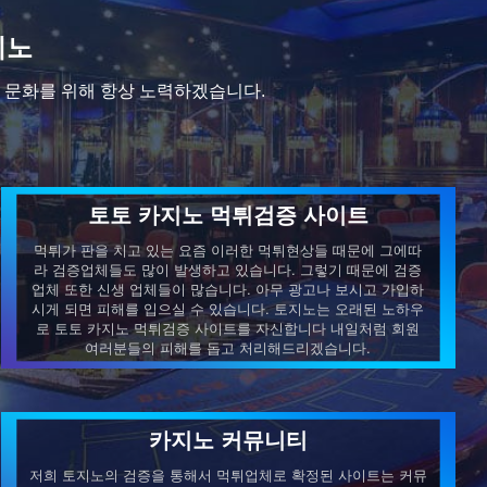
지노
 문화를 위해 항상 노력하겠습니다.
토토 카지노 먹튀검증 사이트
먹튀가 판을 치고 있는 요즘 이러한 먹튀현상들 때문에 그에따
라 검증업체들도 많이 발생하고 있습니다. 그렇기 때문에 검증
업체 또한 신생 업체들이 많습니다. 아무 광고나 보시고 가입하
시게 되면 피해를 입으실 수 있습니다. 토지노는 오래된 노하우
로 토토 카지노 먹튀검증 사이트를 자신합니다 내일처럼 회원
여러분들의 피해를 돕고 처리해드리겠습니다.
카지노 커뮤니티
저희 토지노의 검증을 통해서 먹튀업체로 확정된 사이트는 커뮤