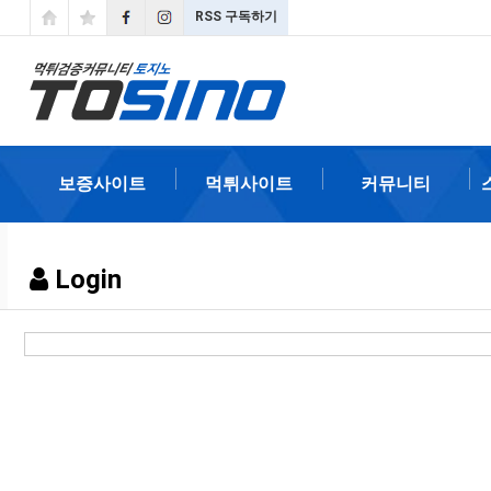
RSS 구독하기
보증사이트
먹튀사이트
커뮤니티
Login