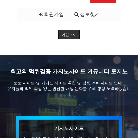
회원가입
정보찾기
메인으로
최고의 먹튀검증 카지노사이트 커뮤니티 토지노
토토 사이트 및 카지노 사이트 추천 및 검증 먹튀 사이트 안내 ,
유저들의 먹튀 걱정 없는 안전한 배팅 문화를 위해 항상 노력하겠습니
다.
카지노사이트