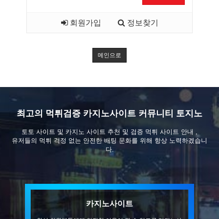
회원가입
정보찾기
메인으로
최고의 먹튀검증 카지노사이트 커뮤니티 토지노
토토 사이트 및 카지노 사이트 추천 및 검증 먹튀 사이트 안내 ,
유저들의 먹튀 걱정 없는 안전한 배팅 문화를 위해 항상 노력하겠습니
다.
카지노사이트