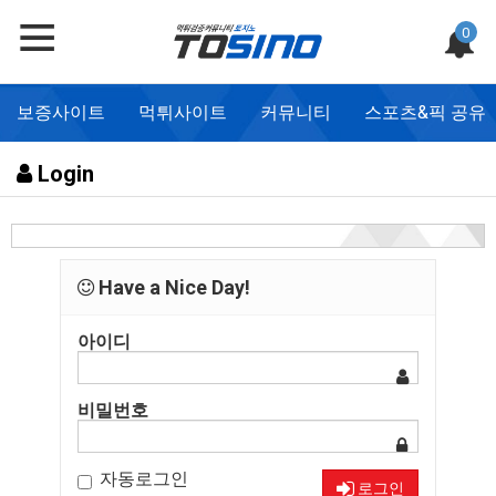
0
보증사이트
먹튀사이트
커뮤니티
스포츠&픽 공유
Login
Have a Nice Day!
아이디
비밀번호
자동로그인
로그인