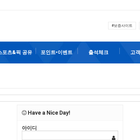
#보증사이트
스포츠&픽 공유
포인트•이벤트
출석체크
고
Have a Nice Day!
아이디