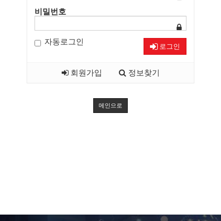
비밀번호
자동로그인
로그인
회원가입
정보찾기
메인으로