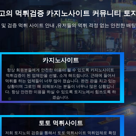
고의 먹튀검증 카지노사이트 커뮤니티 토
및 검증 먹튀 사이트 안내 ,
유저들의 먹튀 걱정 없는 안전한 배팅
카지노사이트
항상 회원분들에게 안전한 이용이 될 수 있도록 카지노사이트
먹튀검증이 된 업체만을 선별, 소개 해드립니다. 근래에 들어서
먹튀를 하는 업체들이 너무 많아 졌습니다. 완전 판을 치고 있는
상황이며 그로인 해 피해보시는 분들이 너무나 많은 상황입니
다. 항상 안전한 이용을 하실 수 있도록 토지노에서 힘쓰도록 하
겠습니다.
토토 먹튀사이트
저희 토지노의 검증을 통해서 토토 먹튀사이트 먹튀업체로 확정