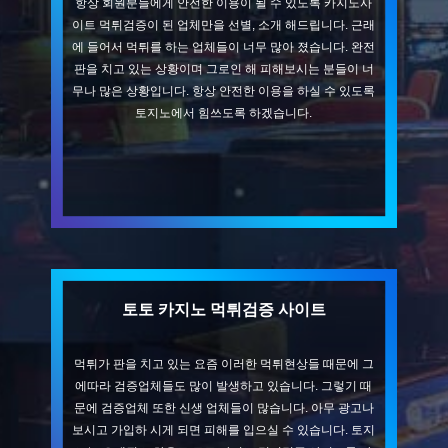
항상 회원분들에게 안전한 이용이 될 수 있도록 카지노사
이트 먹튀검증이 된 업체만을 선별, 소개 해드립니다. 근래
에 들어서 먹튀를 하는 업체들이 너무 많아 졌습니다. 완전
판을 치고 있는 상황이며 그로인 해 피해보시는 분들이 너
무나 많은 상황입니다. 항상 안전한 이용을 하실 수 있도록
토지노에서 힘쓰도록 하겠습니다.
토토 카지노 먹튀검증 사이트
먹튀가 판을 치고 있는 요즘 이러한 먹튀현상들 때문에 그
에따라 검증업체들도 많이 발생하고 있습니다. 그렇기 때
문에 검증업체 또한 신생 업체들이 많습니다. 아무 광고나
보시고 가입하 시게 되면 피해를 입으실 수 있습니다. 토지