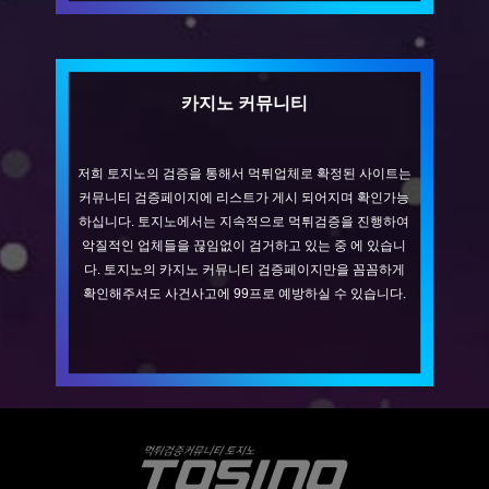
카지노 커뮤니티
저희 토지노의 검증을 통해서 먹튀업체로 확정된 사이트는
커뮤니티 검증페이지에 리스트가 게시 되어지며 확인가능
하십니다. 토지노에서는 지속적으로 먹튀검증을 진행하여
악질적인 업체들을 끊임없이 검거하고 있는 중 에 있습니
다. 토지노의 카지노 커뮤니티 검증페이지만을 꼼꼼하게
확인해주셔도 사건사고에 99프로 예방하실 수 있습니다.