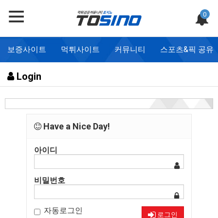
0
보증사이트
먹튀사이트
커뮤니티
스포츠&픽 공유
Login
Have a Nice Day!
아이디
비밀번호
자동로그인
로그인