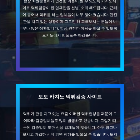
항상 회원분들에게 안전한 이용이 될 수 있도록 카지노사
이트 먹튀검증이 된 업체만을 선별, 소개 해드립니다. 근래
에 들어서 먹튀를 하는 업체들이 너무 많아 졌습니다. 완전
판을 치고 있는 상황이며 그로인 해 피해보시는 분들이 너
무나 많은 상황입니다. 항상 안전한 이용을 하실 수 있도록
토지노에서 힘쓰도록 하겠습니다.
토토 카지노 먹튀검증 사이트
먹튀가 판을 치고 있는 요즘 이러한 먹튀현상들 때문에 그
에따라 검증업체들도 많이 발생하고 있습니다. 그렇기 때
문에 검증업체 또한 신생 업체들이 많습니다. 아무 광고나
보시고 가입하 시게 되면 피해를 입으실 수 있습니다. 토지