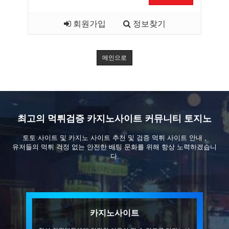
회원가입
정보찾기
메인으로
최고의 먹튀검증 카지노사이트 커뮤니티 토지노
토토 사이트 및 카지노 사이트 추천 및 검증 먹튀 사이트 안내 ,
유저들의 먹튀 걱정 없는 안전한 배팅 문화를 위해 항상 노력하겠습니
다.
카지노사이트