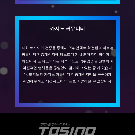
카지노 커뮤니티
저희 토지노의 검증을 통해서 먹튀업체로 확정된 사이트는
커뮤니티 검증페이지에 리스트가 게시 되어지며 확인가능
하십니다. 토지노에서는 지속적으로 먹튀검증을 진행하여
악질적인 업체들을 끊임없이 검거하고 있는 중 에 있습니
다. 토지노의 카지노 커뮤니티 검증페이지만을 꼼꼼하게
확인해주셔도 사건사고에 99프로 예방하실 수 있습니다.