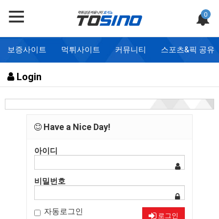
0
보증사이트
먹튀사이트
커뮤니티
스포츠&픽 공유
Login
Have a Nice Day!
아이디
비밀번호
자동로그인
로그인