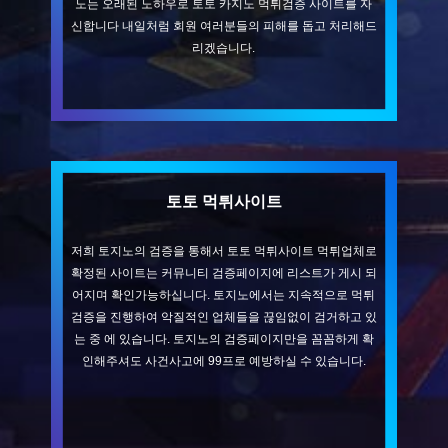
노는 오래된 노하우로 토토 카지노 먹튀검증 사이트를 자
신합니다 내일처럼 회원 여러분들의 피해를 돕고 처리해드
리겠습니다.
토토 먹튀사이트
저희 토지노의 검증을 통해서 토토 먹튀사이트 먹튀업체로
확정된 사이트는 커뮤니티 검증페이지에 리스트가 게시 되
어지며 확인가능하십니다. 토지노에서는 지속적으로 먹튀
검증을 진행하여 악질적인 업체들을 끊임없이 검거하고 있
는 중 에 있습니다. 토지노의 검증페이지만을 꼼꼼하게 확
인해주셔도 사건사고에 99프로 예방하실 수 있습니다.