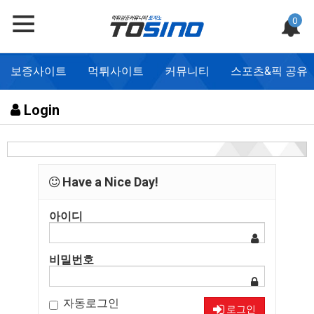
0
보증사이트
먹튀사이트
커뮤니티
스포츠&픽 공유
Login
Have a Nice Day!
아이디
비밀번호
자동로그인
로그인