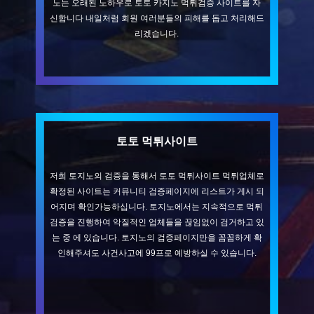
노는 오래된 노하우로 토토 카지노 먹튀검증 사이트를 자
신합니다 내일처럼 회원 여러분들의 피해를 돕고 처리해드
리겠습니다.
토토 먹튀사이트
저희 토지노의 검증을 통해서 토토 먹튀사이트 먹튀업체로
확정된 사이트는 커뮤니티 검증페이지에 리스트가 게시 되
어지며 확인가능하십니다. 토지노에서는 지속적으로 먹튀
검증을 진행하여 악질적인 업체들을 끊임없이 검거하고 있
는 중 에 있습니다. 토지노의 검증페이지만을 꼼꼼하게 확
인해주셔도 사건사고에 99프로 예방하실 수 있습니다.