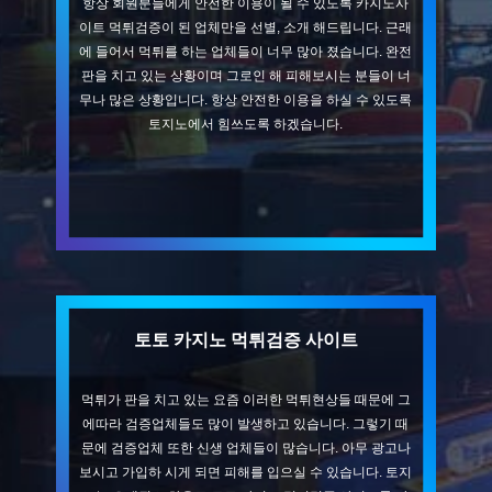
항상 회원분들에게 안전한 이용이 될 수 있도록 카지노사
이트 먹튀검증이 된 업체만을 선별, 소개 해드립니다. 근래
에 들어서 먹튀를 하는 업체들이 너무 많아 졌습니다. 완전
판을 치고 있는 상황이며 그로인 해 피해보시는 분들이 너
무나 많은 상황입니다. 항상 안전한 이용을 하실 수 있도록
토지노에서 힘쓰도록 하겠습니다.
토토 카지노 먹튀검증 사이트
먹튀가 판을 치고 있는 요즘 이러한 먹튀현상들 때문에 그
에따라 검증업체들도 많이 발생하고 있습니다. 그렇기 때
문에 검증업체 또한 신생 업체들이 많습니다. 아무 광고나
보시고 가입하 시게 되면 피해를 입으실 수 있습니다. 토지