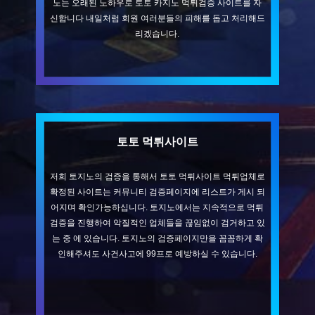
노는 오래된 노하우로 토토 카지노 먹튀검증 사이트를 자
신합니다 내일처럼 회원 여러분들의 피해를 돕고 처리해드
리겠습니다.
토토 먹튀사이트
저희 토지노의 검증을 통해서 토토 먹튀사이트 먹튀업체로
확정된 사이트는 커뮤니티 검증페이지에 리스트가 게시 되
어지며 확인가능하십니다. 토지노에서는 지속적으로 먹튀
검증을 진행하여 악질적인 업체들을 끊임없이 검거하고 있
는 중 에 있습니다. 토지노의 검증페이지만을 꼼꼼하게 확
인해주셔도 사건사고에 99프로 예방하실 수 있습니다.