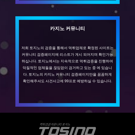
카지노 커뮤니티
저희 토지노의 검증을 통해서 먹튀업체로 확정된 사이트는
커뮤니티 검증페이지에 리스트가 게시 되어지며 확인가능
하십니다. 토지노에서는 지속적으로 먹튀검증을 진행하여
악질적인 업체들을 끊임없이 검거하고 있는 중 에 있습니
다. 토지노의 카지노 커뮤니티 검증페이지만을 꼼꼼하게
확인해주셔도 사건사고에 99프로 예방하실 수 있습니다.