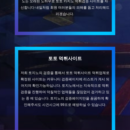
노는 오래된 노하우로 토토 카지노 먹튀검증 사이트를 자
신합니다 내일처럼 회원 여러분들의 피해를 돕고 처리해드
리겠습니다.
토토 먹튀사이트
저희 토지노의 검증을 통해서 토토 먹튀사이트 먹튀업체로
확정된 사이트는 커뮤니티 검증페이지에 리스트가 게시 되
어지며 확인가능하십니다. 토지노에서는 지속적으로 먹튀
검증을 진행하여 악질적인 업체들을 끊임없이 검거하고 있
는 중 에 있습니다. 토지노의 검증페이지만을 꼼꼼하게 확
인해주셔도 사건사고에 99프로 예방하실 수 있습니다.