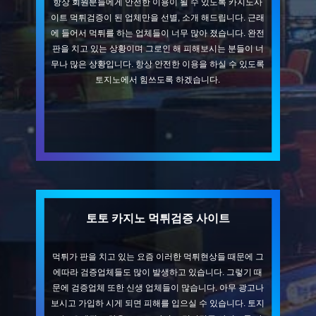
항상 회원분들에게 안전한 이용이 될 수 있도록 카지노사
이트 먹튀검증이 된 업체만을 선별, 소개 해드립니다. 근래
에 들어서 먹튀를 하는 업체들이 너무 많아 졌습니다. 완전
판을 치고 있는 상황이며 그로인 해 피해보시는 분들이 너
무나 많은 상황입니다. 항상 안전한 이용을 하실 수 있도록
토지노에서 힘쓰도록 하겠습니다.
토토 카지노 먹튀검증 사이트
먹튀가 판을 치고 있는 요즘 이러한 먹튀현상들 때문에 그
에따라 검증업체들도 많이 발생하고 있습니다. 그렇기 때
문에 검증업체 또한 신생 업체들이 많습니다. 아무 광고나
보시고 가입하 시게 되면 피해를 입으실 수 있습니다. 토지