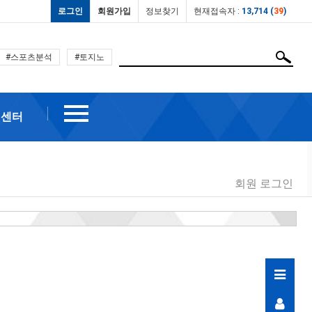
로그인
회원가입
정보찾기
현재접속자 :
13,714 (
39
)
#스포츠분석
#토지노
객센터
회원 로그인