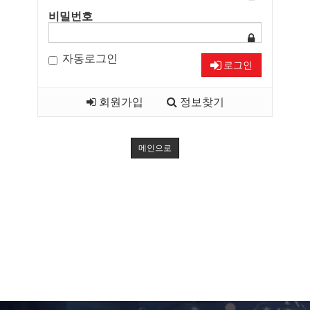
비밀번호
자동로그인
로그인
회원가입
정보찾기
메인으로