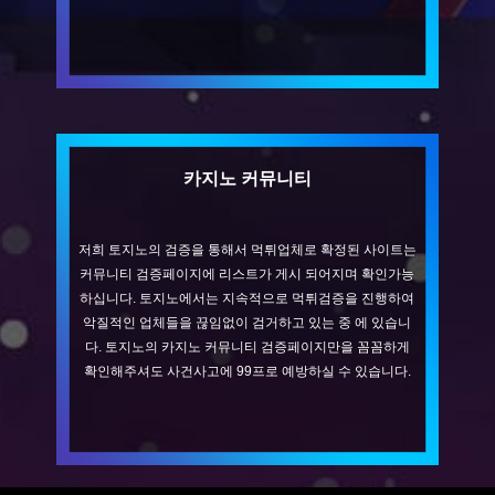
카지노 커뮤니티
저희 토지노의 검증을 통해서 먹튀업체로 확정된 사이트는
커뮤니티 검증페이지에 리스트가 게시 되어지며 확인가능
하십니다. 토지노에서는 지속적으로 먹튀검증을 진행하여
악질적인 업체들을 끊임없이 검거하고 있는 중 에 있습니
다. 토지노의 카지노 커뮤니티 검증페이지만을 꼼꼼하게
확인해주셔도 사건사고에 99프로 예방하실 수 있습니다.