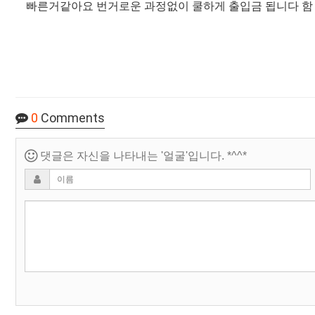
빠른거같아요 번거로운 과정없이 쿨하게 출입금 됩니다 
0
Comments
댓글은 자신을 나타내는 '얼굴'입니다. *^^*