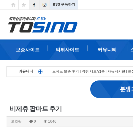
RSS 구독하기
보증사이트
먹튀사이트
커뮤니티
커뮤니티
토지노 보증 후기
|
먹튀 제보/검증
|
자유게시판
|
분
비제휴 팝마트 후기
오호랏
0
1646