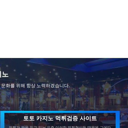
지노
 문화를 위해 항상 노력하겠습니다.
토토 카지노 먹튀검증 사이트
먹튀가 판을 치고 있는 요즘 이러한 먹튀현상들 때문에 그에따