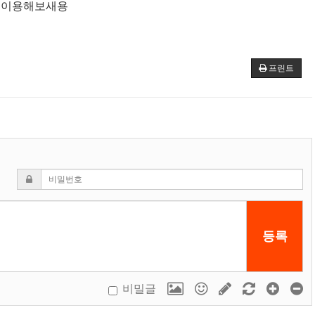
함 이용해보새용
프린트
등록
비밀글