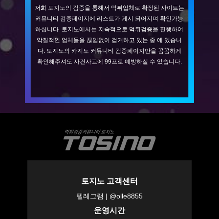
저희 토지노의 검증을 통해서 먹튀업체로 확정된 사이트는
커뮤니티 검증페이지에 리스트가 게시 되어지며 확인가능
하십니다. 토지노에서는 지속적으로 먹튀검증을 진행하여
악질적인 업체들을 끊임없이 검거하고 있는 중 에 있습니
다. 토지노의 카지노 커뮤니티 검증페이지만을 꼼꼼하게
확인해주셔도 사건사고에 99프로 예방하실 수 있습니다.
토지노 고객센터
텔레그램 | @olle8855
운영시간