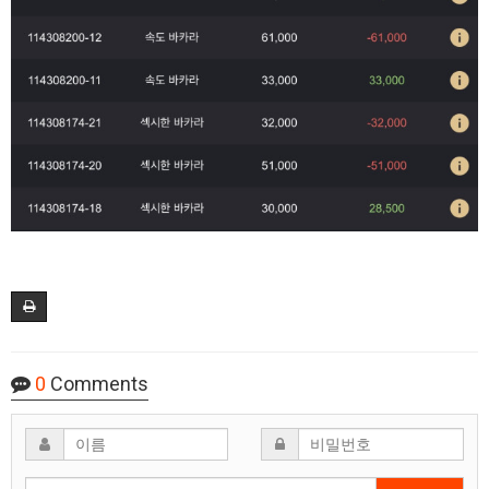
0
Comments