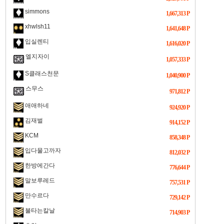
simmons
1,667,313 P
xhwlsh11
1,641,648 P
입실렌티
1,616,020 P
엘지자이
1,057,333 P
S클래스천문
1,040,900 P
스무스
971,812 P
애애하네
924,920 P
김재벌
914,152 P
KCM
858,348 P
입다물고까자
812,032 P
한방에간다
776,644 P
말보루레드
757,531 P
만수르다
729,142 P
불타는칼날
714,903 P