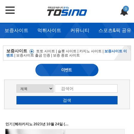
0
보증사이트
먹튀사이트
커뮤니티
스포츠&픽 공유
보증사이트
토토 사이트
|
슬롯 사이트
|
카지노 사이트
|
보증사이트 이
벤트
|
보증사이트 출금 인증
|
보증 종료 사이트
인기
[헤라카지노 2023년 10월 24일 (…