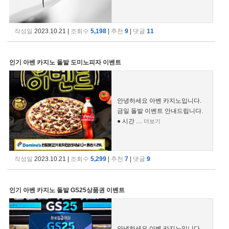
작성일
2023.10.21 |
조회수
5,198
|
추천
9
|
댓글
11
인기
아벤 카지노 돌발 도미노피자 이벤트
안녕하세요 아벤 카지노입니다.
금일 돌발 이벤트 안내드립니다.
● 시간 …
더보기
작성일
2023.10.21 |
조회수
5,299
|
추천
7
|
댓글
9
인기
아벤 카지노 돌발 GS25상품권 이벤트
안녕하세요 아벤 카지노입니다.