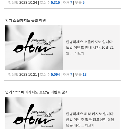
작성일
2023.10.24 |
조회수
5,315
|
추천
7
|
댓글
5
인기
소울카지노 돌발 이벤
안녕하세요 소울카지노 입니다.
돌발 이벤트 안내 시간: 10월 21
일 …
더보기
작성일
2023.10.21 |
조회수
5,094
|
추천
7
|
댓글
13
인기
***** 헤라카지노 토요일 이벤트 공지…
안녕하세요 헤라 카지노 입니다.
금일 이번주 입금 없으셨던 회원
님들 대상…
더보기