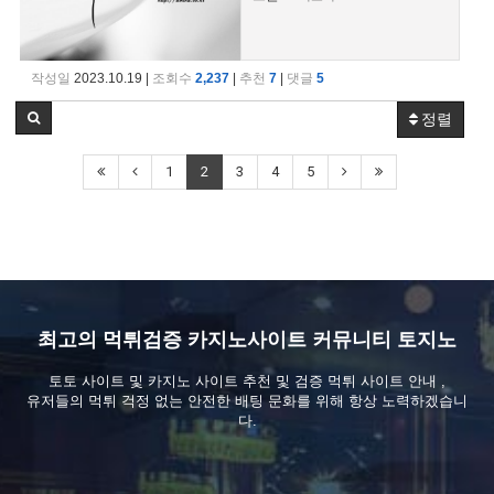
작성일
2023.10.19 |
조회수
2,237
|
추천
7
|
댓글
5
정렬
1
2
3
4
5
최고의 먹튀검증 카지노사이트 커뮤니티 토지노
토토 사이트 및 카지노 사이트 추천 및 검증 먹튀 사이트 안내 ,
유저들의 먹튀 걱정 없는 안전한 배팅 문화를 위해 항상 노력하겠습니
다.