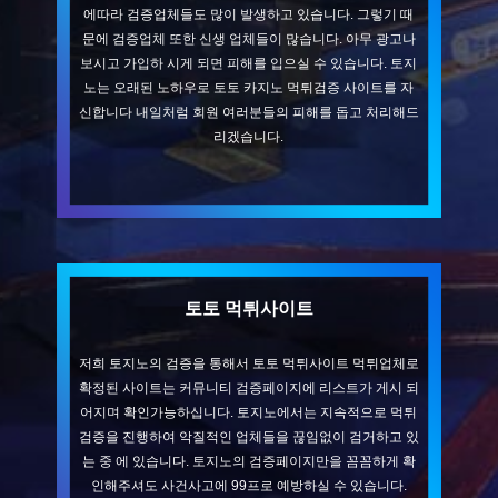
에따라 검증업체들도 많이 발생하고 있습니다. 그렇기 때
문에 검증업체 또한 신생 업체들이 많습니다. 아무 광고나
보시고 가입하 시게 되면 피해를 입으실 수 있습니다. 토지
노는 오래된 노하우로 토토 카지노 먹튀검증 사이트를 자
신합니다 내일처럼 회원 여러분들의 피해를 돕고 처리해드
리겠습니다.
토토 먹튀사이트
저희 토지노의 검증을 통해서 토토 먹튀사이트 먹튀업체로
확정된 사이트는 커뮤니티 검증페이지에 리스트가 게시 되
어지며 확인가능하십니다. 토지노에서는 지속적으로 먹튀
검증을 진행하여 악질적인 업체들을 끊임없이 검거하고 있
는 중 에 있습니다. 토지노의 검증페이지만을 꼼꼼하게 확
인해주셔도 사건사고에 99프로 예방하실 수 있습니다.