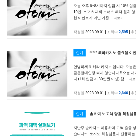
오늘 오후 6~8시까지 입금 시 10% 입
10만, 스포츠 제외 보너스 혜택 원치 않
한 이벤트가 아닌 기존…
더보기
작성일
2023.09.01 |
조회수
2,595
|
추
인기
***** 헤라카지노 금요일 이벤트
안녕하세요 헤라 카지노 입니다. 오늘은
금은절대인정 되지 않습니다 !! 오늘 
다 (1회 입금 시 30만원 이상) 참…
더보
작성일
2023.09.01 |
조회수
2,646
|
추
인기
솔 카지노 고액 당첨 회원님들 
지난주 솔카지노 이용하며 고액 출금 성
습니다~ - 토지노 회원님들과 진행하는 화