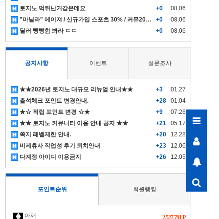
토지노 먹튀난거같은데요
+0
08.06
"마닐라" 메이져 / 신규가입 스포츠 30% / 커뮤200곳 공식보증"
+0
08.06
딜러 빵빵함 봐라 ㄷㄷ
+0
08.06
공지사항
이벤트
설문조사
★★2026년 토지노 대규모 리뉴얼 안내★★
+3
01.27
출석체크 포인트 변경안내.
+28
01.04
★☆ 적립 포인트 변경 ☆★
+9
07.26
★★ 토지노 커뮤니티 이용 안내 공지 ★★
+21
05.17
쪽지 레벨제한 안내.
+20
12.28
비제휴사 작업성 후기 퇴치안내
+23
12.06
다계정 아이디 이용금지
+26
12.05
포인트순위
회원랭킹
아재
2,527,791 P