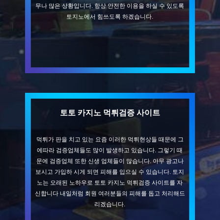
무나 많은 상황입니다. 항상 안전한 이용을 하실 수 있도록
토지노에서 힘쓰도록 하겠습니다.
토토 카지노 먹튀검증 사이트
먹튀가 판을 치고 있는 요즘 이러한 먹튀현상들 때문에 그
에따라 검증업체들도 많이 발생하고 있습니다. 그렇기 때
문에 검증업체 또한 신생 업체들이 많습니다. 아무 광고나
보시고 가입하 시게 되면 피해를 입으실 수 있습니다. 토지
노는 오래된 노하우로 토토 카지노 먹튀검증 사이트를 자
신합니다 내일처럼 회원 여러분들의 피해를 돕고 처리해드
리겠습니다.