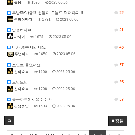
솔옴
1595
2023.05.06
후방주의)출첵 형들아 오늘도 먹어야지!!!
22
추라이타자
1731
2023.05.06
맛점하새여
21
까새여
1675
2023.05.06
비가 계속 내리네요
43
주녕파파
1650
2023.05.06
포인트 올렸어요
37
신의축복
1600
2023.05.06
모닝모닝
35
신의축복
1708
2023.05.06
좋은하루되세요 @@@
37
평생동안
1593
2023.05.06
정렬