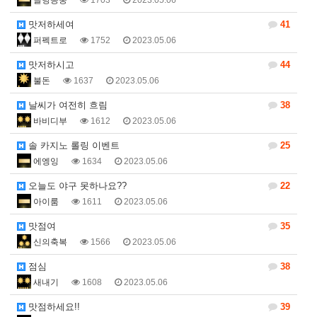
맛저하세여
41
퍼펙트로
1752
2023.05.06
맛저하시고
44
불돈
1637
2023.05.06
날씨가 여전히 흐림
38
바비디부
1612
2023.05.06
솔 카지노 롤링 이벤트
25
에엥잉
1634
2023.05.06
오늘도 야구 못하나요??
22
아이룸
1611
2023.05.06
맛점여
35
신의축복
1566
2023.05.06
점심
38
새내기
1608
2023.05.06
맛점하세요!!
39