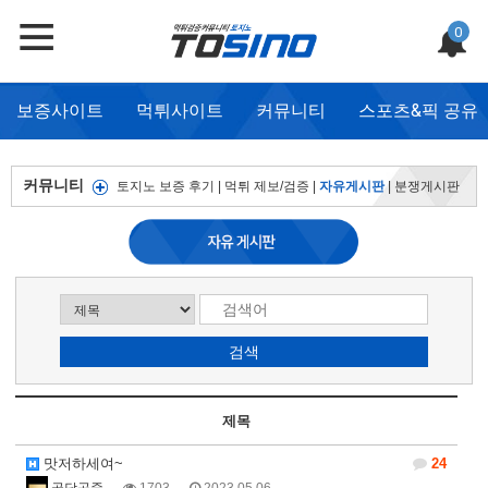
0
보증사이트
먹튀사이트
커뮤니티
스포츠&픽 공유
커뮤니티
토지노 보증 후기
|
먹튀 제보/검증
|
자유게시판
|
분쟁게시판
제목
맛저하세여~
24
골당공중
1703
2023.05.06