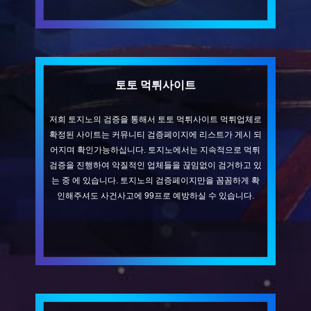
토토 먹튀사이트
저희 토지노의 검증을 통해서 토토 먹튀사이트 먹튀업체로
확정된 사이트는 커뮤니티 검증페이지에 리스트가 게시 되
어지며 확인가능하십니다. 토지노에서는 지속적으로 먹튀
검증을 진행하여 악질적인 업체들을 끊임없이 검거하고 있
는 중 에 있습니다. 토지노의 검증페이지만을 꼼꼼하게 확
인해주셔도 사건사고에 99프로 예방하실 수 있습니다.